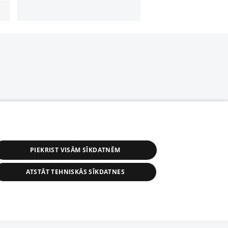
PIEKRIST VISĀM SĪKDATNĒM
ATSTĀT TEHNISKĀS SĪKDATNES