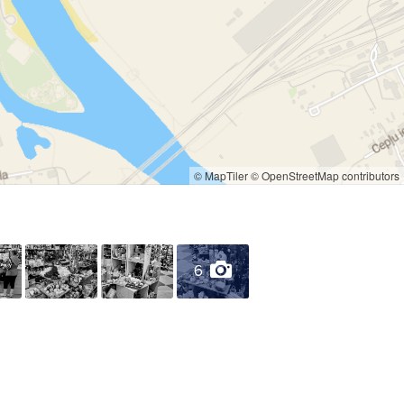
© MapTiler
© OpenStreetMap contributors
6