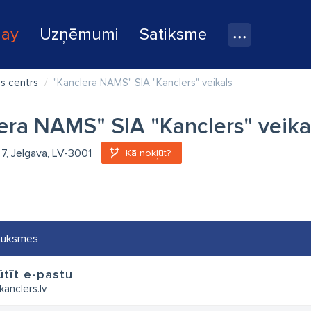
lay
Uzņēmumi
Satiksme
as centrs
"Kanclera NAMS" SIA "Kanclers" veikals
era NAMS" SIA "Kanclers" veika
a 7, Jelgava, LV-3001
Kā nokļūt?
auksmes
tīt e-pastu
kanclers.lv