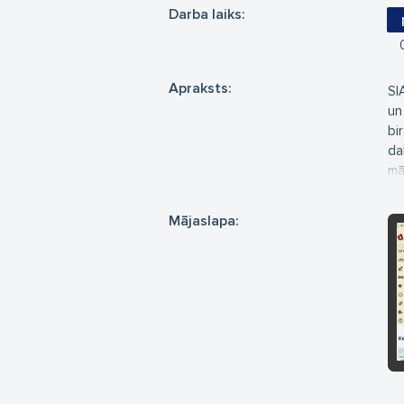
Darba laiks:
Apraksts:
SI
un
bi
da
mā
da
ko
Mājaslapa:
sv
Ga