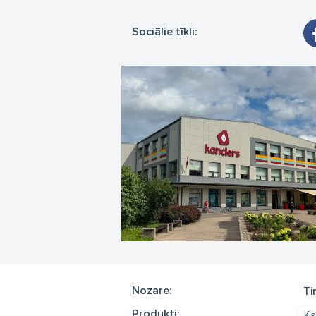
Sociālie tīkli:
Nozare:
Ti
Produkti:
Ka