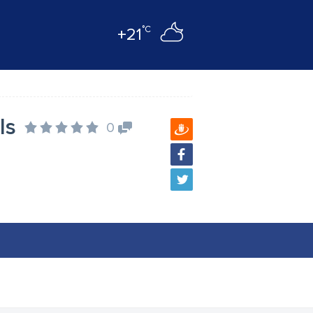
°C
+21
ls
0