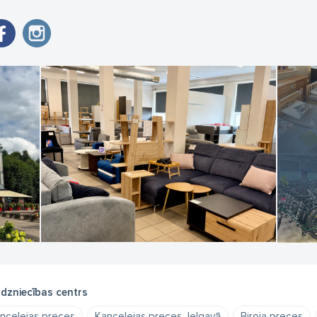
rdzniecības centrs
ncelejas preces
Kancelejas preces Jelgavā
Biroja preces