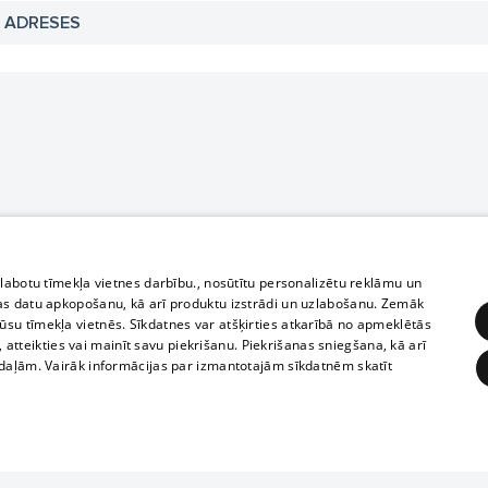
N ADRESES
zlabotu tīmekļa vietnes darbību., nosūtītu personalizētu reklāmu un
as datu apkopošanu, kā arī produktu izstrādi un uzlabošanu. Zemāk
su tīmekļa vietnēs. Sīkdatnes var atšķirties atkarībā no apmeklētās
, atteikties vai mainīt savu piekrišanu. Piekrišanas sniegšana, kā arī
adaļām. Vairāk informācijas par izmantotajām sīkdatnēm skatīt
ĒRĶĒŠANA
FUNKCIONĀLĀS
NEKLASIFICĒTĀS