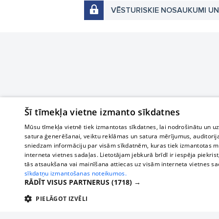
VĒSTURISKIE NOSAUKUMI U
Šī tīmekļa vietne izmanto sīkdatnes
Mūsu tīmekļa vietnē tiek izmantotas sīkdatnes, lai nodrošinātu un u
satura ģenerēšanai, veiktu reklāmas un satura mērījumus, auditorij
sniedzam informāciju par visām sīkdatnēm, kuras tiek izmantotas mū
interneta vietnes sadaļas. Lietotājam jebkurā brīdī ir iespēja piekrist
tās atsaukšana vai mainīšana attiecas uz visām interneta vietnes s
sīkdatņu izmantošanas noteikumos.
RĀDĪT VISUS PARTNERUS
(1718) →
PIELĀGOT IZVĒLI
TEHNISKĀS/OBLIGĀTĀS
STATISTIKAS
M