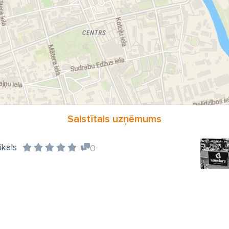
Saistītais uzņēmums
ikals
0