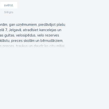
svētd.
Slēgts
sonām, gan uzņēmumiem, piedāvājot plašu
elā 7, Jelgavā, atradīsiet kancelejas un
vas gultas, velosipēdus, velo rezerves
tu klāstu, preces skolām un bērnudārziem,
s preces, traukus un daudz ko citu mājai,
vēlēties piemērotāko un sniegs
 Mūsu devīze – "Radoši ar Jums ikdienā un
kanclers.lv.