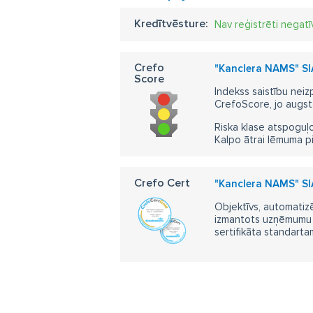
Kredītvēsture:
Nav reģistrēti negatī
Crefo
"Kanclera NAMS" SIA
Score
Indekss saistību neiz
CrefoScore, jo augst
Riska klase atspoguļo
Kalpo ātrai lēmuma p
Crefo Cert
"Kanclera NAMS" SIA
Objektīvs, automatizē
izmantots uzņēmumu m
sertifikāta standarta