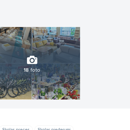
18
foto
Skolas preces
Skolas piederumi