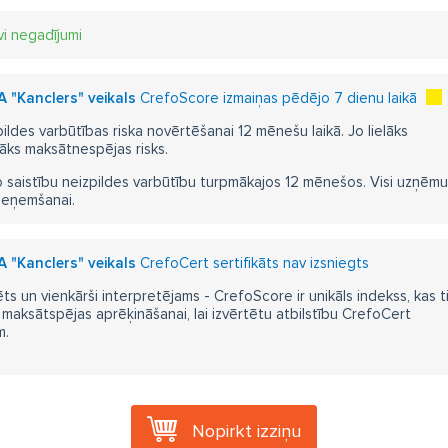
vi negadījumi
 "Kanclers" veikals
CrefoScore izmaiņas pēdējo 7 dienu laikā
pildes varbūtības riska novērtēšanai 12 mēnešu laikā. Jo lielāks
āks maksātnespējas risks.
 saistību neizpildes varbūtību turpmākajos 12 mēnešos. Visi uzņēmumi i
ieņemšanai.
 "Kanclers" veikals
CrefoCert sertifikāts nav izsniegts
ts un vienkārši interpretējams - CrefoScore ir unikāls indekss, kas t
aksātspējas aprēķināšanai, lai izvērtētu atbilstību CrefoCert
m.
Nopirkt izziņu