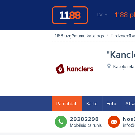
1188 p
LV
1188 uzņēmumu katalogs
Tirdzniecīb
"Kancl
Katoļu iel
Pamatdati
Karte
Foto
Ats
29282298
Nosū
Mobilais tālrunis
info@