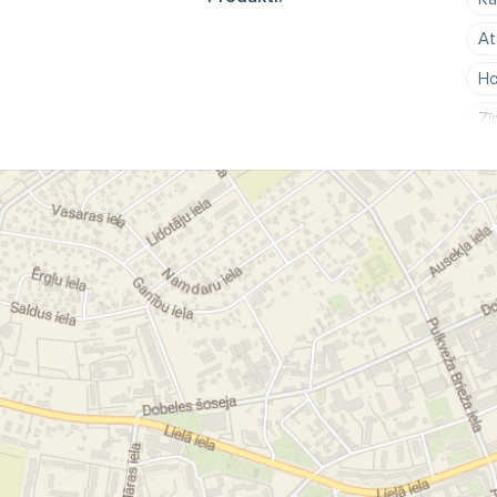
At
Ho
Zī
Dz
Ve
Tr
Su
Ka