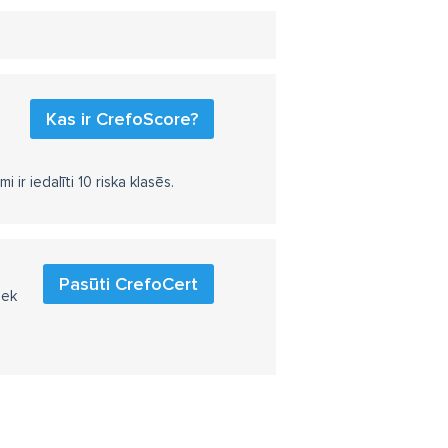
Kas ir CrefoScore?
r iedalīti 10 riska klasēs.
Pasūti CrefoCert
iek