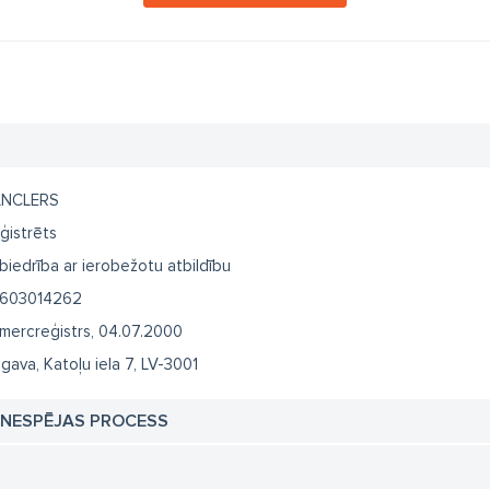
NCLERS
ģistrēts
biedrība ar ierobežotu atbildību
603014262
mercreģistrs, 04.07.2000
lgava, Katoļu iela 7, LV-3001
TNESPĒJAS PROCESS