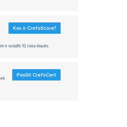
Kas ir CrefoScore?
r iedalīti 10 riska klasēs.
Pasūti CrefoCert
iek