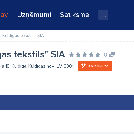
lay
Uzņēmumi
Satiksme
"Kuldīgas tekstils" SIA
as tekstils" SIA
0
la 18, Kuldīga, Kuldīgas nov., LV-3301
Kā nokļūt?