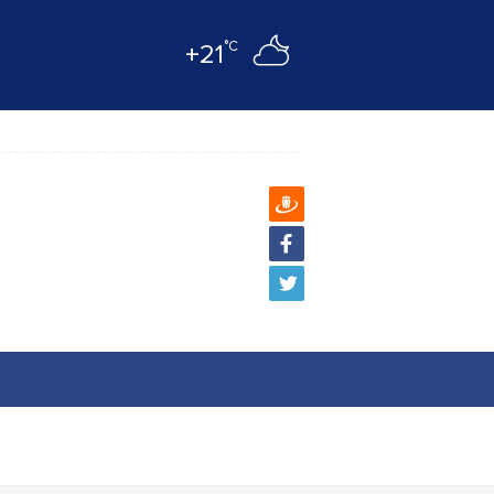
°C
+21