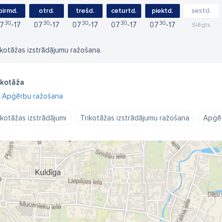
pirmd.
otrd.
trešd.
ceturtd.
piektd.
sestd.
30
30
30
30
30
7
17
07
17
07
17
07
17
07
17
Slēgts
ikotāžas izstrādājumu ražošana.
ikotāža
Apģērbu ražošana
ikotāžas izstrādājumi
Trikotāžas izstrādājumu ražošana
Apģēr