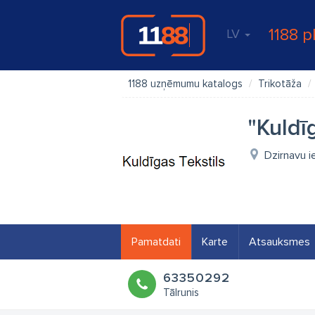
1188 p
LV
1188 uzņēmumu katalogs
Trikotāža
"Kuldīg
Dzirnavu ie
Pamatdati
Karte
Atsauksmes
63350292
Tālrunis