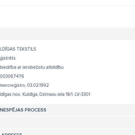
LDĪGAS TEKSTILS
ģistrēts
biedrība ar ierobežotu atbildību
003067476
mercreģistrs, 03.02.1992
ldīgas nov., Kuldīga, Dzirnavu iela 18/1, LV-3301
TNESPĒJAS PROCESS