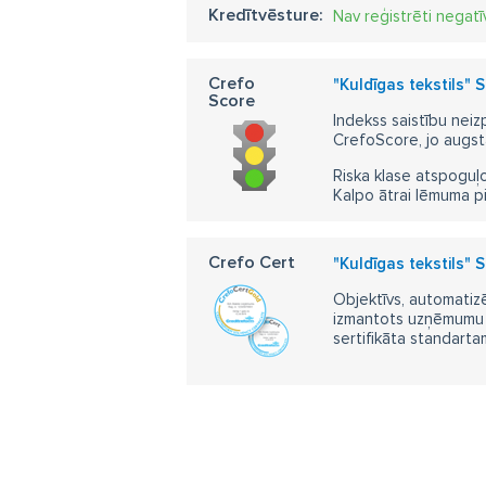
Kredītvēsture:
Nav reģistrēti negatī
Crefo
"Kuldīgas tekstils" S
Score
Indekss saistību neiz
CrefoScore, jo augst
Riska klase atspoguļo
Kalpo ātrai lēmuma p
Crefo Cert
"Kuldīgas tekstils" S
Objektīvs, automatizē
izmantots uzņēmumu m
sertifikāta standarta