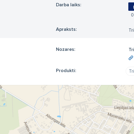
Darba laiks:
0
Apraksts:
Tr
Nozares:
Tr
Produkti:
Tr