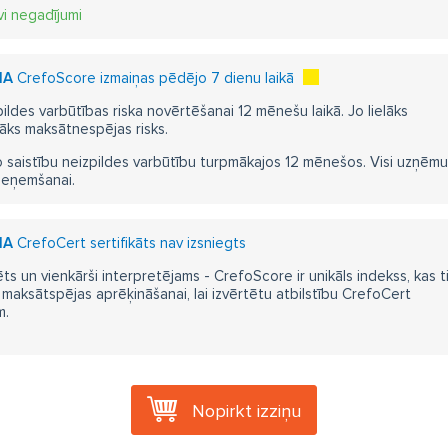
vi negadījumi
IA
CrefoScore izmaiņas pēdējo 7 dienu laikā
pildes varbūtības riska novērtēšanai 12 mēnešu laikā. Jo lielāks
āks maksātnespējas risks.
 saistību neizpildes varbūtību turpmākajos 12 mēnešos. Visi uzņēmumi i
ieņemšanai.
IA
CrefoCert sertifikāts nav izsniegts
ts un vienkārši interpretējams - CrefoScore ir unikāls indekss, kas t
aksātspējas aprēķināšanai, lai izvērtētu atbilstību CrefoCert
m.
Nopirkt izziņu