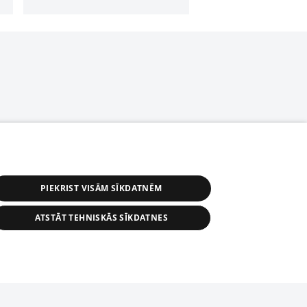
PIEKRIST VISĀM SĪKDATNĒM
ATSTĀT TEHNISKĀS SĪKDATNES