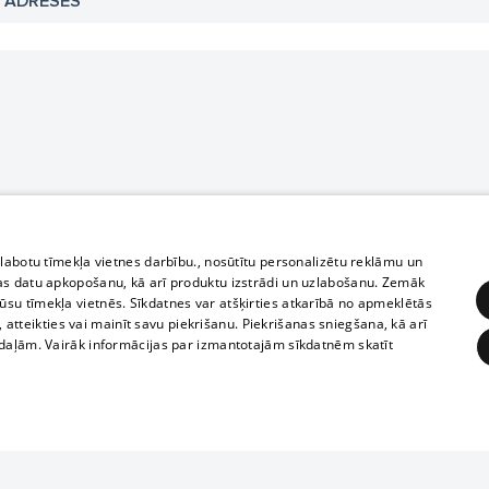
N ADRESES
zlabotu tīmekļa vietnes darbību., nosūtītu personalizētu reklāmu un
as datu apkopošanu, kā arī produktu izstrādi un uzlabošanu. Zemāk
su tīmekļa vietnēs. Sīkdatnes var atšķirties atkarībā no apmeklētās
, atteikties vai mainīt savu piekrišanu. Piekrišanas sniegšana, kā arī
adaļām. Vairāk informācijas par izmantotajām sīkdatnēm skatīt
ĒRĶĒŠANA
FUNKCIONĀLĀS
NEKLASIFICĒTĀS