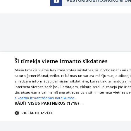
VĒSTURISKIE NOSAUKUMI U
Šī tīmekļa vietne izmanto sīkdatnes
Mūsu tīmekļa vietnē tiek izmantotas sīkdatnes, lai nodrošinātu un u
satura ģenerēšanai, veiktu reklāmas un satura mērījumus, auditorij
sniedzam informāciju par visām sīkdatnēm, kuras tiek izmantotas mū
interneta vietnes sadaļas. Lietotājam jebkurā brīdī ir iespēja piekrist
tās atsaukšana vai mainīšana attiecas uz visām interneta vietnes s
sīkdatņu izmantošanas noteikumos.
RĀDĪT VISUS PARTNERUS
(1718) →
PIELĀGOT IZVĒLI
TEHNISKĀS/OBLIGĀTĀS
STATISTIKAS
M