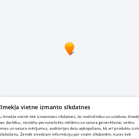
 tīmekļa vietne izmanto sīkdatnes
 tīmekļa vietnē tiek izmantotas sīkdatnes, lai nodrošinātu un uzlabotu tīmek
nes darbību., nosūtītu personalizētu reklāmu un satura ģenerēšanai, veiktu
āmas un satura mērījumus, auditorijas datu apkopošanu, kā arī produktu izst
zlabošanu. Zemāk sniedzam informāciju par visām sīkdatnēm, kuras tiek