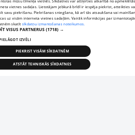
ntotas mūsu tīmekļa vietnēs. Sīkdatnes var atšķirties atkarībā no apmeklētā
rneta vietnes sadaļas. Lietotājam jebkurā brīdī ir iespēja piekrist, atteikties va
īt savu piekrišanu. Piekrišanas sniegšana, kā arī tās atsaukšana vai mainīša
ecas uz visām interneta vietnes sadaļām. Vairāk informācijas par izmantotaj
atnēm skatīt
sīkdatņu izmantošanas noteikumos.
ĪT VISUS PARTNERUS
(1718) →
PIELĀGOT IZVĒLI
PIEKRIST VISĀM SĪKDATNĒM
ATSTĀT TEHNISKĀS SĪKDATNES
TEHNISKĀS/OBLIGĀTĀS
STATISTIKAS
MĒRĶĒŠANA
FUNKCIONĀLĀS
NEKLASIFICĒTĀS
ehniskās/obligātās
Statistikas
Mērķēšana
Funkcionālās
Neklasificēt
niskās/obligātās sīkdatnes nepieciešamas, lai lietotājs varētu brīvi apmeklēt un pārlūk
Piesaki savu uzņēmumu
ekļa vietni un izmantot tās piedāvātās iespējas. Bez šīm sīkdatnēm tīmekļa vietne neva