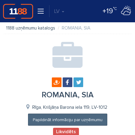
°C
+19
LV
1188 uzņēmumu katalogs
ROMANIA, SIA
ROMANIA, SIA
Rīga, Krišjāņa Barona iela 119, LV-1012
Papildināt informāciju par uzņēmumu
Likvidēts