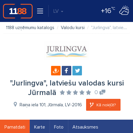
°C
+16
LV
1188 uzņēmumu katalogs
Valodu kursi
"Jurlingva", latviešu valodas kursi Jūrmalā
"Jurlingva", latviešu valodas kursi
Jūrmalā
0
Raiņa iela 101, Jūrmala, LV-2016
Kā nokļūt?
Pamatdati
Karte
Foto
Atsauksmes