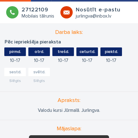
27122109
Nosūtīt e-pastu
Mobilais tālrunis
jurlingva@inbox.lv
Darba laiks:
Pēc iepriekšēja pieraksta
pirmd.
otrd.
trešd.
ceturtd.
piektd.
10
17
10
17
10
17
10
17
10
17
sestd.
svētd.
Slēgts
Slēgts
Apraksts:
Valodu kursi Jūrmalā. Jurlingva.
Mājaslapa: