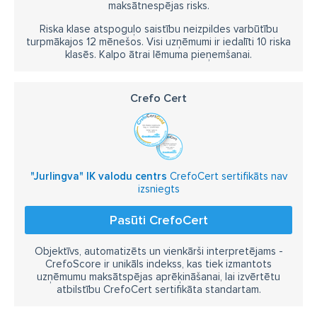
maksātnespējas risks.
Riska klase atspoguļo saistību neizpildes varbūtību
turpmākajos 12 mēnešos. Visi uzņēmumi ir iedalīti 10 riska
klasēs. Kalpo ātrai lēmuma pieņemšanai.
Crefo Cert
"Jurlingva" IK valodu centrs
CrefoCert sertifikāts nav
izsniegts
Pasūti CrefoCert
Objektīvs, automatizēts un vienkārši interpretējams -
CrefoScore ir unikāls indekss, kas tiek izmantots
uzņēmumu maksātspējas aprēķināšanai, lai izvērtētu
atbilstību CrefoCert sertifikāta standartam.