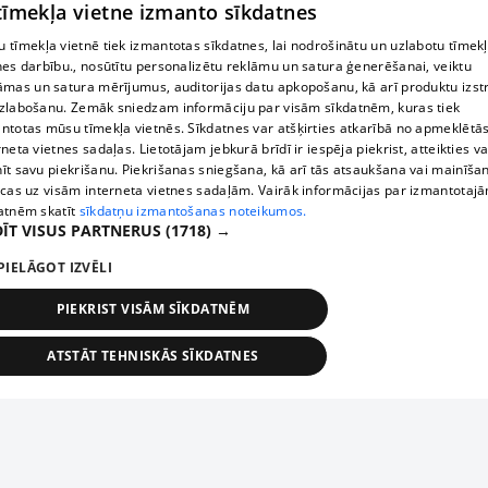
 tīmekļa vietne izmanto sīkdatnes
 tīmekļa vietnē tiek izmantotas sīkdatnes, lai nodrošinātu un uzlabotu tīmek
nes darbību., nosūtītu personalizētu reklāmu un satura ģenerēšanai, veiktu
āmas un satura mērījumus, auditorijas datu apkopošanu, kā arī produktu izst
zlabošanu. Zemāk sniedzam informāciju par visām sīkdatnēm, kuras tiek
ntotas mūsu tīmekļa vietnēs. Sīkdatnes var atšķirties atkarībā no apmeklētā
rneta vietnes sadaļas. Lietotājam jebkurā brīdī ir iespēja piekrist, atteikties va
īt savu piekrišanu. Piekrišanas sniegšana, kā arī tās atsaukšana vai mainīša
ecas uz visām interneta vietnes sadaļām. Vairāk informācijas par izmantotaj
atnēm skatīt
sīkdatņu izmantošanas noteikumos.
ĪT VISUS PARTNERUS
(1718) →
PIELĀGOT IZVĒLI
PIEKRIST VISĀM SĪKDATNĒM
ATSTĀT TEHNISKĀS SĪKDATNES
TEHNISKĀS/OBLIGĀTĀS
STATISTIKAS
MĒRĶĒŠANA
FUNKCIONĀLĀS
NEKLASIFICĒTĀS