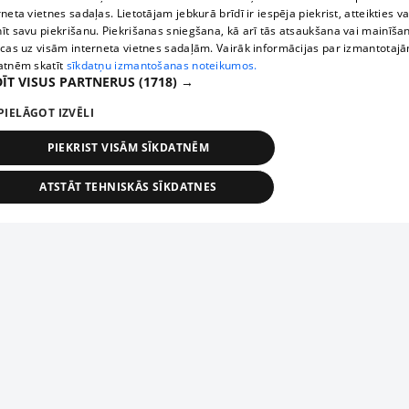
rneta vietnes sadaļas. Lietotājam jebkurā brīdī ir iespēja piekrist, atteikties va
īt savu piekrišanu. Piekrišanas sniegšana, kā arī tās atsaukšana vai mainīša
ecas uz visām interneta vietnes sadaļām. Vairāk informācijas par izmantotaj
atnēm skatīt
sīkdatņu izmantošanas noteikumos.
ĪT VISUS PARTNERUS
(1718) →
PIELĀGOT IZVĒLI
PIEKRIST VISĀM SĪKDATNĒM
ATSTĀT TEHNISKĀS SĪKDATNES
TEHNISKĀS/OBLIGĀTĀS
STATISTIKAS
MĒRĶĒŠANA
FUNKCIONĀLĀS
NEKLASIFICĒTĀS
ehniskās/obligātās
Statistikas
Mērķēšana
Funkcionālās
Neklasificēt
niskās/obligātās sīkdatnes nepieciešamas, lai lietotājs varētu brīvi apmeklēt un pārlūk
Piesaki savu uzņēmumu
ekļa vietni un izmantot tās piedāvātās iespējas. Bez šīm sīkdatnēm tīmekļa vietne neva