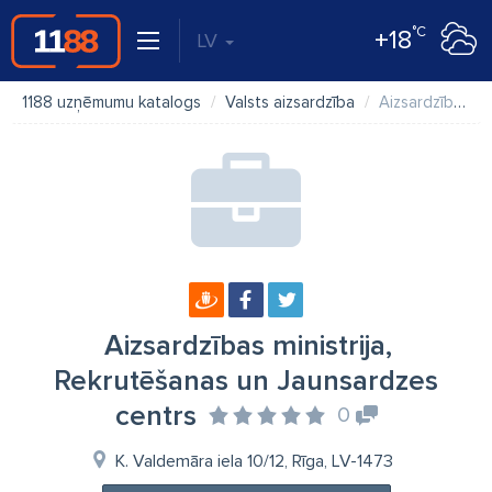
°C
+18
LV
1188 uzņēmumu katalogs
Valsts aizsardzība
Aizsardzības ministrija, Rekrutēšanas un Jaunsardzes centrs
Aizsardzības ministrija,
Rekrutēšanas un Jaunsardzes
centrs
0
K. Valdemāra iela 10/12, Rīga, LV-1473