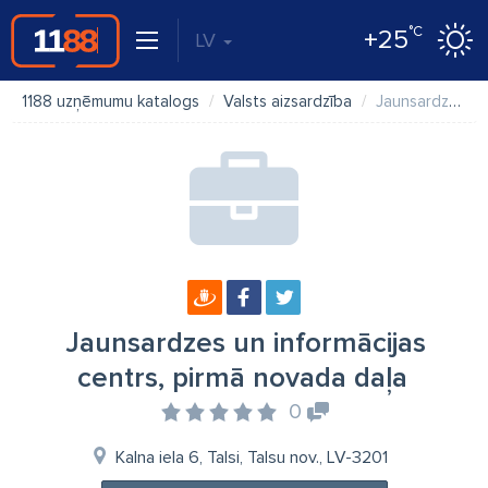
°C
+25
LV
1188 uzņēmumu katalogs
Valsts aizsardzība
Jaunsardzes un informācijas centrs, pirmā novada daļa
Jaunsardzes un informācijas
centrs, pirmā novada daļa
0
Kalna iela 6, Talsi, Talsu nov., LV-3201