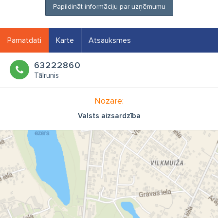
Papildināt informāciju par uzņēmumu
Pamatdati
Karte
Atsauksmes
63222860
Tālrunis
Nozare:
Valsts aizsardzība