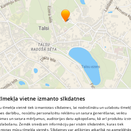
© MapTiler
© OpenStreetMap contributors
 tīmekļa vietne izmanto sīkdatnes
 tīmekļa vietnē tiek izmantotas sīkdatnes, lai nodrošinātu un uzlabotu tīmek
nes darbību., nosūtītu personalizētu reklāmu un satura ģenerēšanai, veiktu
āmas un satura mērījumus, auditorijas datu apkopošanu, kā arī produktu izst
zlabošanu. Zemāk sniedzam informāciju par visām sīkdatnēm, kuras tiek
ntotas mūsu tīmekļa vietnēs. Sīkdatnes var atšķirties atkarībā no apmeklētā