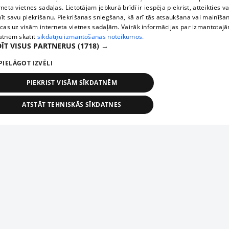
rneta vietnes sadaļas. Lietotājam jebkurā brīdī ir iespēja piekrist, atteikties va
īt savu piekrišanu. Piekrišanas sniegšana, kā arī tās atsaukšana vai mainīša
ecas uz visām interneta vietnes sadaļām. Vairāk informācijas par izmantotaj
atnēm skatīt
sīkdatņu izmantošanas noteikumos.
ĪT VISUS PARTNERUS
(1718) →
PIELĀGOT IZVĒLI
PIEKRIST VISĀM SĪKDATNĒM
ATSTĀT TEHNISKĀS SĪKDATNES
TEHNISKĀS/OBLIGĀTĀS
STATISTIKAS
MĒRĶĒŠANA
FUNKCIONĀLĀS
NEKLASIFICĒTĀS
ehniskās/obligātās
Statistikas
Mērķēšana
Funkcionālās
Neklasificēt
niskās/obligātās sīkdatnes nepieciešamas, lai lietotājs varētu brīvi apmeklēt un pārlūk
Piesaki savu uzņēmumu
ekļa vietni un izmantot tās piedāvātās iespējas. Bez šīm sīkdatnēm tīmekļa vietne neva