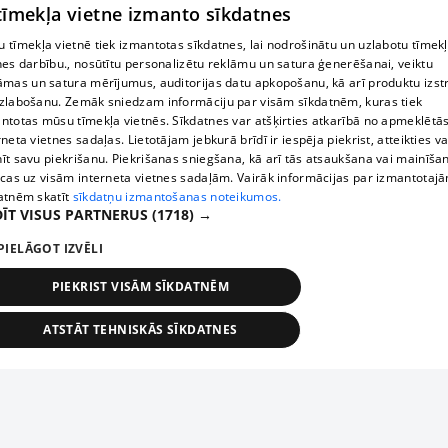
 tīmekļa vietne izmanto sīkdatnes
 tīmekļa vietnē tiek izmantotas sīkdatnes, lai nodrošinātu un uzlabotu tīmek
nes darbību., nosūtītu personalizētu reklāmu un satura ģenerēšanai, veiktu
āmas un satura mērījumus, auditorijas datu apkopošanu, kā arī produktu izst
zlabošanu. Zemāk sniedzam informāciju par visām sīkdatnēm, kuras tiek
ntotas mūsu tīmekļa vietnēs. Sīkdatnes var atšķirties atkarībā no apmeklētā
rneta vietnes sadaļas. Lietotājam jebkurā brīdī ir iespēja piekrist, atteikties va
īt savu piekrišanu. Piekrišanas sniegšana, kā arī tās atsaukšana vai mainīša
ecas uz visām interneta vietnes sadaļām. Vairāk informācijas par izmantotaj
atnēm skatīt
sīkdatņu izmantošanas noteikumos.
ĪT VISUS PARTNERUS
(1718) →
PIELĀGOT IZVĒLI
PIEKRIST VISĀM SĪKDATNĒM
ATSTĀT TEHNISKĀS SĪKDATNES
TEHNISKĀS/OBLIGĀTĀS
STATISTIKAS
MĒRĶĒŠANA
FUNKCIONĀLĀS
NEKLASIFICĒTĀS