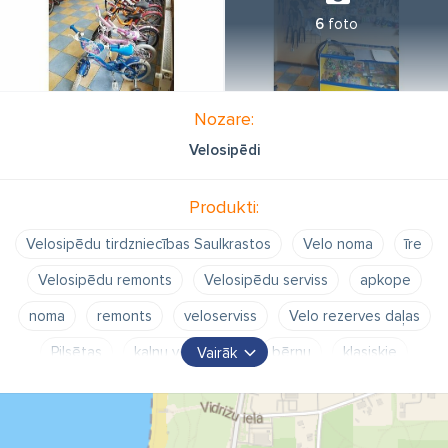
6
foto
Nozare:
Velosipēdi
Produkti:
Velosipēdu tirdzniecības Saulkrastos
Velo noma
īre
Velosipēdu remonts
Velosipēdu serviss
apkope
noma
remonts
veloserviss
Velo rezerves daļas
Pilsētas
kalnu velosipēdi
bērnu
klasiskie
Vairāk
pludmales
Divriteņi
Velo Džeks
Bērnu sēdeklīši
velo ķiveres
veloķiveres