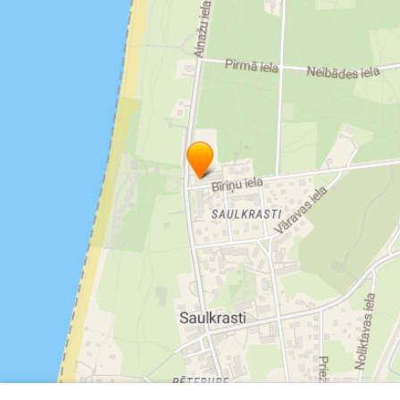
© MapTiler
© OpenStreetMap contributors