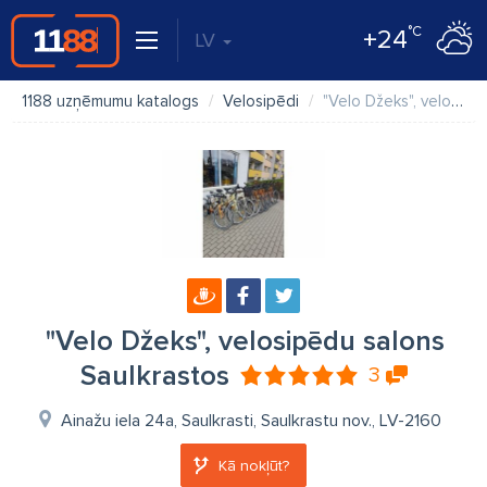
°C
+24
LV
1188 uzņēmumu katalogs
Velosipēdi
"Velo Džeks", velosipēdu salons Saulkrastos
"Velo Džeks", velosipēdu salons
Saulkrastos
3
Ainažu iela 24a, Saulkrasti, Saulkrastu nov., LV-2160
Kā nokļūt?