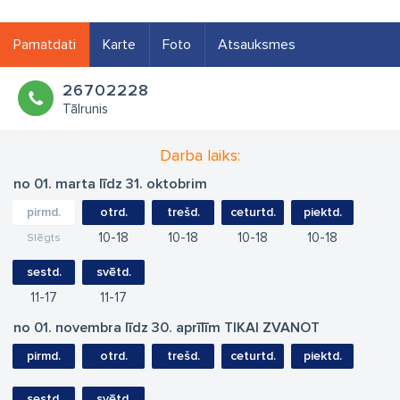
Pamatdati
Karte
Foto
Atsauksmes
26702228
Tālrunis
Darba laiks:
no 01. marta līdz 31. oktobrim
pirmd.
otrd.
trešd.
ceturtd.
piektd.
10
18
10
18
10
18
10
18
Slēgts
sestd.
svētd.
11
17
11
17
no 01. novembra līdz 30. aprīlīm TIKAI ZVANOT
pirmd.
otrd.
trešd.
ceturtd.
piektd.
sestd.
svētd.