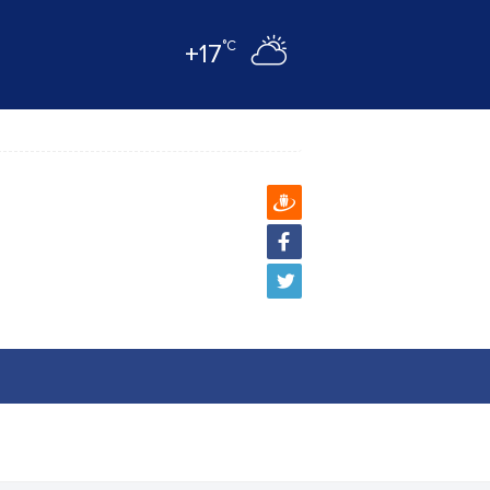
°C
+17