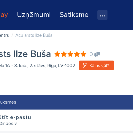
lay
Uzņēmumi
Satiksme
entrs
Acu ārsts Ilze Buša
sts Ilze Buša
0
a 1A - 3. kab., 2. stāvs, Rīga, LV-1002
Kā nokļūt?
auksmes
tīt e-pastu
@inbox.lv