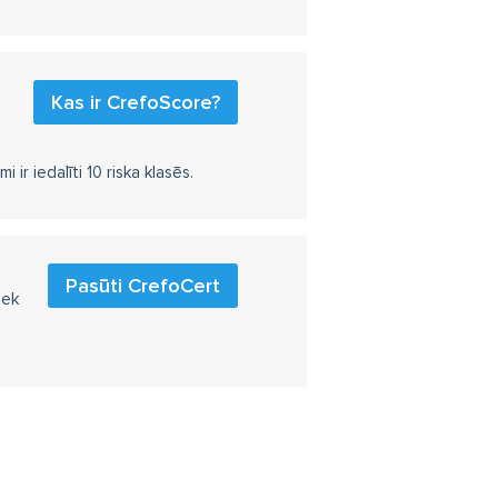
Kas ir CrefoScore?
r iedalīti 10 riska klasēs.
Pasūti CrefoCert
iek