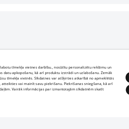
zlabotu tīmekļa vietnes darbību., nosūtītu personalizētu reklāmu un
as datu apkopošanu, kā arī produktu izstrādi un uzlabošanu. Zemāk
su tīmekļa vietnēs. Sīkdatnes var atšķirties atkarībā no apmeklētās
, atteikties vai mainīt savu piekrišanu. Piekrišanas sniegšana, kā arī
adaļām. Vairāk informācijas par izmantotajām sīkdatnēm skatīt
ĒRĶĒŠANA
FUNKCIONĀLĀS
NEKLASIFICĒTĀS