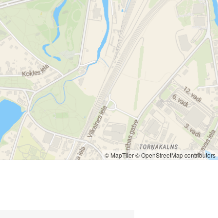
© MapTiler
© OpenStreetMap contributors