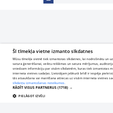
Šī tīmekļa vietne izmanto sīkdatnes
Mūsu tīmekļa vietnē tiek izmantotas sīkdatnes, lai nodrošinātu un u
satura ģenerēšanai, veiktu reklāmas un satura mērījumus, auditorij
sniedzam informāciju par visām sīkdatnēm, kuras tiek izmantotas mū
interneta vietnes sadaļas. Lietotājam jebkurā brīdī ir iespēja piekrist
tās atsaukšana vai mainīšana attiecas uz visām interneta vietnes s
sīkdatņu izmantošanas noteikumos.
RĀDĪT VISUS PARTNERUS
(1718) →
PIELĀGOT IZVĒLI
TEHNISKĀS/OBLIGĀTĀS
STATISTIKAS
M