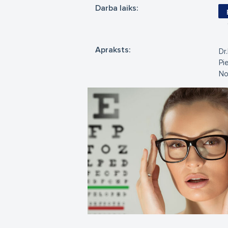
Darba laiks:
Apraksts:
Dr
Pi
No