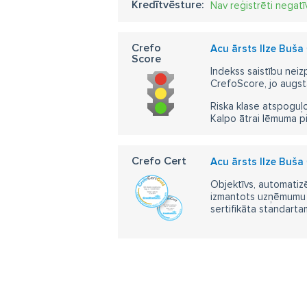
Kredītvēsture:
Nav reģistrēti negatī
Crefo
Acu ārsts Ilze Buša
Score
Indekss saistību neiz
CrefoScore, jo augst
Riska klase atspoguļo
Kalpo ātrai lēmuma p
Crefo Cert
Acu ārsts Ilze Buša
Objektīvs, automatizē
izmantots uzņēmumu m
sertifikāta standarta