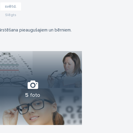
svētd.
Slēgts
ārstēšana pieaugušajiem un bērniem.
5
foto