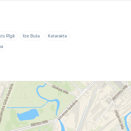
sts Rīgā
Ilze Buša
Katarakta
ma
ts Pārdaugavā
acu ārsts Rīgā
dr.
glaukoma
klīnika
 laiks
poliklīnika
ēšana pieaugušajiem
slimnīca