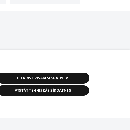
PIEKRIST VISĀM SĪKDATNĒM
ATSTĀT TEHNISKĀS SĪKDATNES