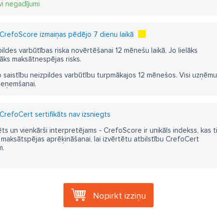
vi negadījumi
CrefoScore izmaiņas pēdējo 7 dienu laikā
pildes varbūtības riska novērtēšanai 12 mēnešu laikā. Jo lielāks
āks maksātnespējas risks.
 saistību neizpildes varbūtību turpmākajos 12 mēnešos. Visi uzņēmumi i
ieņemšanai.
CrefoCert sertifikāts nav izsniegts
ts un vienkārši interpretējams - CrefoScore ir unikāls indekss, kas t
aksātspējas aprēķināšanai, lai izvērtētu atbilstību CrefoCert
m.
Nopirkt izziņu