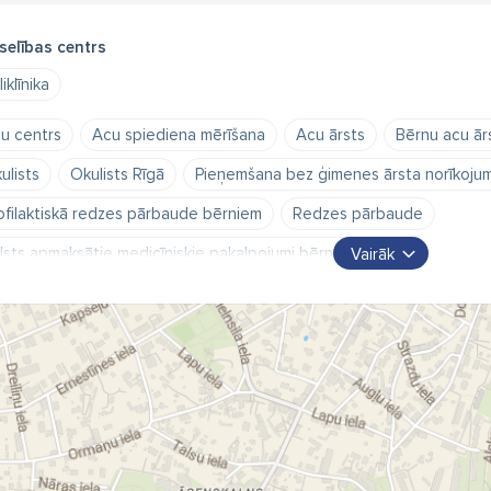
selības centrs
iklīnika
u centrs
Acu spiediena mērīšana
Acu ārsts
Bērnu acu ār
ulists
Okulists Rīgā
Pieņemšana bez ģimenes ārsta norīkoju
ofilaktiskā redzes pārbaude bērniem
Redzes pārbaude
lsts apmaksātie medicīniskie pakalpojumi bērniem
Vairāk
lsts apmaksātie medicīniskie pakalpojumi pieaugušajiem
acu ārs
u ārsts Āgenskalnā
bērnu acu ārsts
dakteris
doktorāts
dicīnas centrs
oftamologs
oftamologs Rīgā
pieņemšanas
dzes lauka pārbaude
redzes ārstēšana bērniem
redzes ārst
selības centrs
ārsts
ārstu prakse
ģimenes ārsts