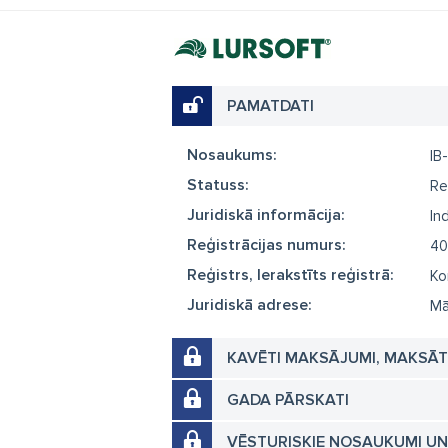
PAMATDATI
Nosaukums:
IB
Statuss:
Re
Juridiskā informācija:
In
Reģistrācijas numurs:
40
Reģistrs, Ierakstīts reģistrā:
Ko
Juridiskā adrese:
Mā
KAVĒTI MAKSĀJUMI, MAKSĀ
GADA PĀRSKATI
VĒSTURISKIE NOSAUKUMI U