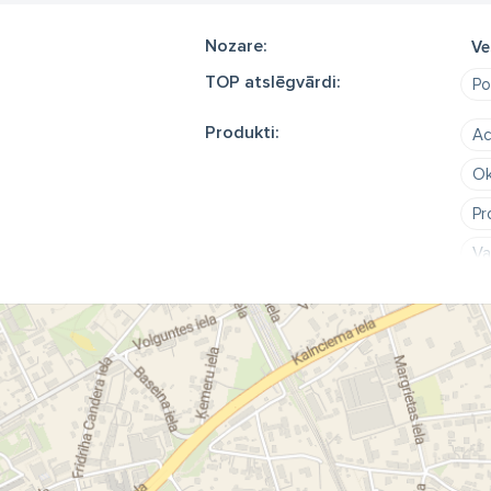
Nozare:
Ve
TOP atslēgvārdi:
Pol
Produkti:
Ac
Ok
Pr
Va
Va
ac
me
re
ve