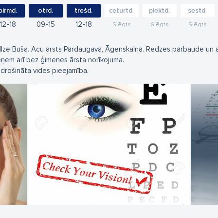
pirmd.
otrd.
trešd.
ceturtd.
piektd.
sestd.
12
18
09
15
12
18
Slēgts
Slēgts
Slēgts
.Ilze Buša. Acu ārsts Pārdaugavā, Āgenskalnā. Redzes pārbaude un 
eņem arī bez ģimenes ārsta norīkojuma.
drošināta vides pieejamība.