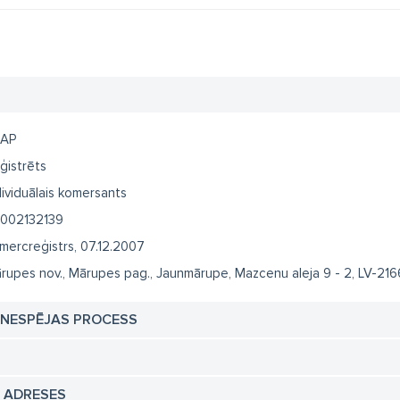
-AP
ģistrēts
dividuālais komersants
002132139
mercreģistrs, 07.12.2007
rupes nov., Mārupes pag., Jaunmārupe, Mazcenu aleja 9 - 2, LV-216
TNESPĒJAS PROCESS
N ADRESES