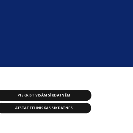
PIEKRIST VISĀM SĪKDATNĒM
ATSTĀT TEHNISKĀS SĪKDATNES