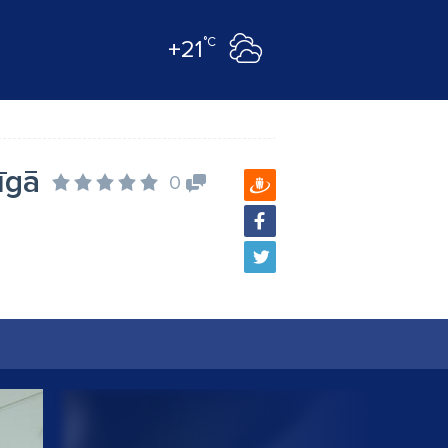
°C
+21
īgā
0