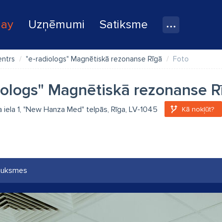
lay
Uzņēmumi
Satiksme
entrs
"e-radiologs" Magnētiskā rezonanse Rīgā
Foto
iologs" Magnētiskā rezonanse R
la iela 1, "New Hanza Med" telpās, Rīga, LV-1045
Kā nokļūt?
auksmes