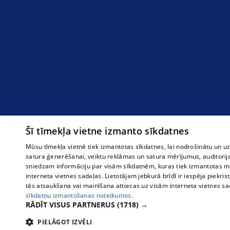
Šī tīmekļa vietne izmanto sīkdatnes
Mūsu tīmekļa vietnē tiek izmantotas sīkdatnes, lai nodrošinātu un u
satura ģenerēšanai, veiktu reklāmas un satura mērījumus, auditorij
sniedzam informāciju par visām sīkdatnēm, kuras tiek izmantotas mū
interneta vietnes sadaļas. Lietotājam jebkurā brīdī ir iespēja piekrist
tās atsaukšana vai mainīšana attiecas uz visām interneta vietnes s
sīkdatņu izmantošanas noteikumos.
RĀDĪT VISUS PARTNERUS
(1718) →
PIELĀGOT IZVĒLI