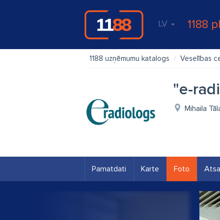
1188 p
LV
1188 uzņēmumu katalogs
Veselības c
"e-rad
Mihaila Tā
Pamatdati
Karte
Foto
Ats