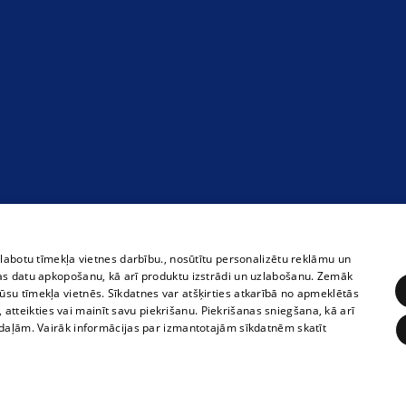
zlabotu tīmekļa vietnes darbību., nosūtītu personalizētu reklāmu un
as datu apkopošanu, kā arī produktu izstrādi un uzlabošanu. Zemāk
su tīmekļa vietnēs. Sīkdatnes var atšķirties atkarībā no apmeklētās
, atteikties vai mainīt savu piekrišanu. Piekrišanas sniegšana, kā arī
adaļām. Vairāk informācijas par izmantotajām sīkdatnēm skatīt