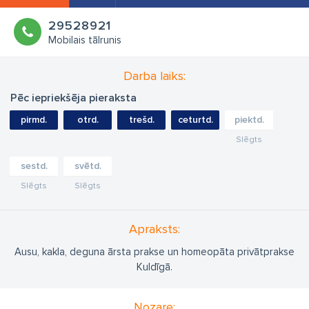
29528921
Mobilais tālrunis
Darba laiks:
Pēc iepriekšēja pieraksta
pirmd.
otrd.
trešd.
ceturtd.
piektd.
Slēgts
sestd.
svētd.
Slēgts
Slēgts
Apraksts:
Ausu, kakla, deguna ārsta prakse un homeopāta privātprakse
Kuldīgā.
Nozare: