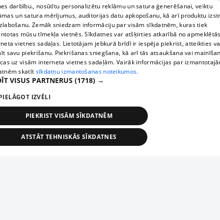
nes darbību., nosūtītu personalizētu reklāmu un satura ģenerēšanai, veiktu
āmas un satura mērījumus, auditorijas datu apkopošanu, kā arī produktu izst
zlabošanu. Zemāk sniedzam informāciju par visām sīkdatnēm, kuras tiek
ntotas mūsu tīmekļa vietnēs. Sīkdatnes var atšķirties atkarībā no apmeklētā
rneta vietnes sadaļas. Lietotājam jebkurā brīdī ir iespēja piekrist, atteikties va
īt savu piekrišanu. Piekrišanas sniegšana, kā arī tās atsaukšana vai mainīša
ecas uz visām interneta vietnes sadaļām. Vairāk informācijas par izmantotaj
atnēm skatīt
sīkdatņu izmantošanas noteikumos.
ĪT VISUS PARTNERUS
(1718) →
PIELĀGOT IZVĒLI
PIEKRIST VISĀM SĪKDATNĒM
ATSTĀT TEHNISKĀS SĪKDATNES
TEHNISKĀS/OBLIGĀTĀS
STATISTIKAS
MĒRĶĒŠANA
FUNKCIONĀLĀS
NEKLASIFICĒTĀS