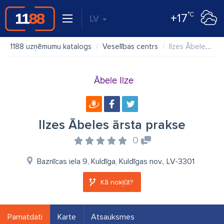
°C
+17
LV
1188 uzņēmumu katalogs
Veselības centrs
Ilzes Ābeles ārsta prakse
Ilzes Ābeles ārsta prakse
0
Baznīcas iela 9, Kuldīga, Kuldīgas nov., LV-3301
Kā nokļūt?
Pamatdati
Karte
Atsauksmes