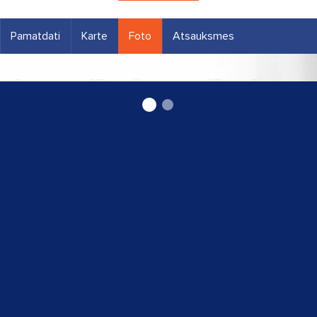
Pamatdati
Karte
Foto
Atsauksmes
ģimenes ārsts Jānis Kangars