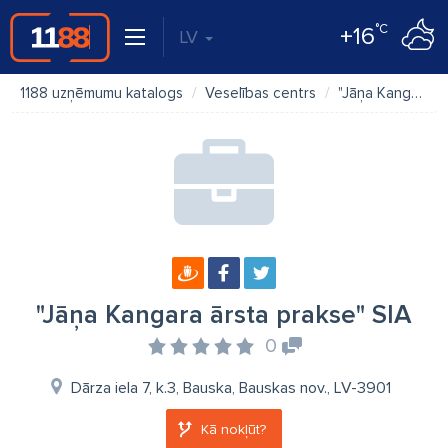
°C
+16
LV
1188 uzņēmumu katalogs
Veselības centrs
"Jāņa Kangara ārsta prakse" SIA
"Jāņa Kangara ārsta prakse" SIA
0
Dārza iela 7, k.3, Bauska, Bauskas nov., LV-3901
Kā nokļūt?