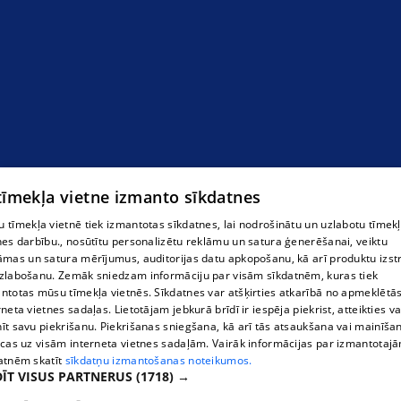
 tīmekļa vietne izmanto sīkdatnes
 tīmekļa vietnē tiek izmantotas sīkdatnes, lai nodrošinātu un uzlabotu tīmek
nes darbību., nosūtītu personalizētu reklāmu un satura ģenerēšanai, veiktu
āmas un satura mērījumus, auditorijas datu apkopošanu, kā arī produktu izst
zlabošanu. Zemāk sniedzam informāciju par visām sīkdatnēm, kuras tiek
ntotas mūsu tīmekļa vietnēs. Sīkdatnes var atšķirties atkarībā no apmeklētā
rneta vietnes sadaļas. Lietotājam jebkurā brīdī ir iespēja piekrist, atteikties va
īt savu piekrišanu. Piekrišanas sniegšana, kā arī tās atsaukšana vai mainīša
ecas uz visām interneta vietnes sadaļām. Vairāk informācijas par izmantotaj
atnēm skatīt
sīkdatņu izmantošanas noteikumos.
ĪT VISUS PARTNERUS
(1718) →