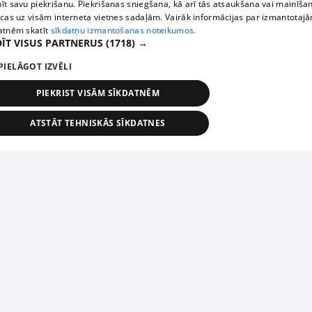
īt savu piekrišanu. Piekrišanas sniegšana, kā arī tās atsaukšana vai mainīša
ecas uz visām interneta vietnes sadaļām. Vairāk informācijas par izmantotaj
atnēm skatīt
sīkdatņu izmantošanas noteikumos.
ĪT VISUS PARTNERUS
(1718) →
PIELĀGOT IZVĒLI
PIEKRIST VISĀM SĪKDATNĒM
ATSTĀT TEHNISKĀS SĪKDATNES
TEHNISKĀS/OBLIGĀTĀS
STATISTIKAS
MĒRĶĒŠANA
FUNKCIONĀLĀS
NEKLASIFICĒTĀS
ehniskās/obligātās
Statistikas
Mērķēšana
Funkcionālās
Neklasificēt
niskās/obligātās sīkdatnes nepieciešamas, lai lietotājs varētu brīvi apmeklēt un pārlūk
Piesaki savu uzņēmumu
ekļa vietni un izmantot tās piedāvātās iespējas. Bez šīm sīkdatnēm tīmekļa vietne neva
nvērtīgi darboties un sniegt lietotājam nepieciešamo informāciju.
Ja tavs uzņēmums nav mūsu datubāzē, aizpildi vienkāršu