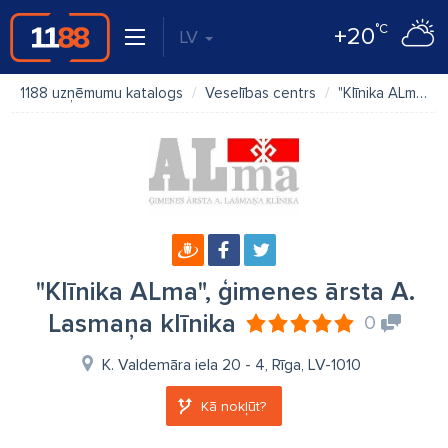
°C
+20
LV
1188 uzņēmumu katalogs
Veselības centrs
"Klīnika ALma", ģimenes ārsta A. Lasmaņa klīnika
"Klīnika ALma", ģimenes ārsta A.
Lasmaņa klīnika
0
K. Valdemāra iela 20 - 4, Rīga, LV-1010
Kā nokļūt?