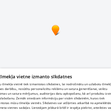
 tīmekļa vietne izmanto sīkdatnes
 tīmekļa vietnē tiek izmantotas sīkdatnes, lai nodrošinātu un uzlabotu tīmek
nes darbību., nosūtītu personalizētu reklāmu un satura ģenerēšanai, veiktu
āmas un satura mērījumus, auditorijas datu apkopošanu, kā arī produktu izst
zlabošanu. Zemāk sniedzam informāciju par visām sīkdatnēm, kuras tiek
ntotas mūsu tīmekļa vietnēs. Sīkdatnes var atšķirties atkarībā no apmeklētā
rneta vietnes sadaļas. Lietotājam jebkurā brīdī ir iespēja piekrist, atteikties va