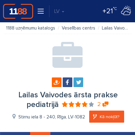
°C
+21
LV
1188 uzņēmumu katalogs
Veselības centrs
Lailas Vaivodes ārsta prakse pediatrijā
Lailas Vaivodes ārsta prakse
pediatrijā
2
Stirnu iela 8 - 240, Rīga, LV-1082
Kā nokļūt?