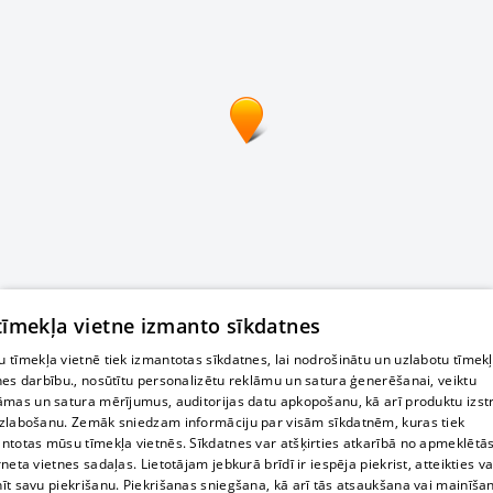
 tīmekļa vietne izmanto sīkdatnes
 tīmekļa vietnē tiek izmantotas sīkdatnes, lai nodrošinātu un uzlabotu tīmek
nes darbību., nosūtītu personalizētu reklāmu un satura ģenerēšanai, veiktu
āmas un satura mērījumus, auditorijas datu apkopošanu, kā arī produktu izst
zlabošanu. Zemāk sniedzam informāciju par visām sīkdatnēm, kuras tiek
ntotas mūsu tīmekļa vietnēs. Sīkdatnes var atšķirties atkarībā no apmeklētā
rneta vietnes sadaļas. Lietotājam jebkurā brīdī ir iespēja piekrist, atteikties va
īt savu piekrišanu. Piekrišanas sniegšana, kā arī tās atsaukšana vai mainīša