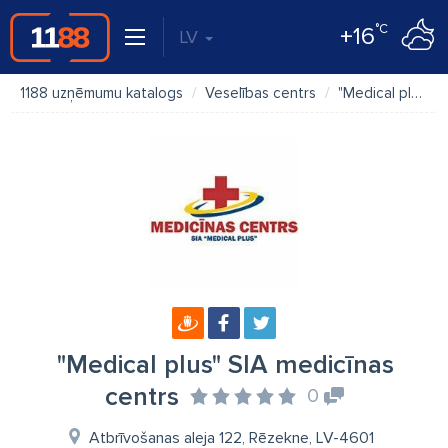
°C
+16
LV
1188 uzņēmumu katalogs
Veselības centrs
"Medical plus" SIA medicīnas centrs
"Medical plus" SIA medicīnas
centrs
0
Atbrīvošanas aleja 122, Rēzekne, LV-4601