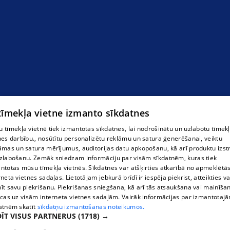
 tīmekļa vietne izmanto sīkdatnes
 tīmekļa vietnē tiek izmantotas sīkdatnes, lai nodrošinātu un uzlabotu tīmek
nes darbību., nosūtītu personalizētu reklāmu un satura ģenerēšanai, veiktu
āmas un satura mērījumus, auditorijas datu apkopošanu, kā arī produktu izst
zlabošanu. Zemāk sniedzam informāciju par visām sīkdatnēm, kuras tiek
ntotas mūsu tīmekļa vietnēs. Sīkdatnes var atšķirties atkarībā no apmeklētā
rneta vietnes sadaļas. Lietotājam jebkurā brīdī ir iespēja piekrist, atteikties va
īt savu piekrišanu. Piekrišanas sniegšana, kā arī tās atsaukšana vai mainīša
ecas uz visām interneta vietnes sadaļām. Vairāk informācijas par izmantotaj
atnēm skatīt
sīkdatņu izmantošanas noteikumos.
ĪT VISUS PARTNERUS
(1718) →