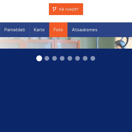
Kā nokļūt?
Pamatdati
Karte
Foto
Atsauksmes
Medicīna