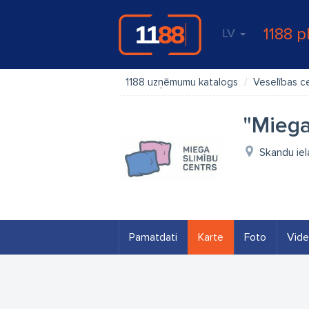
1188 p
LV
1188 uzņēmumu katalogs
Veselības c
"Miega
Skandu iel
Pamatdati
Karte
Foto
Vid