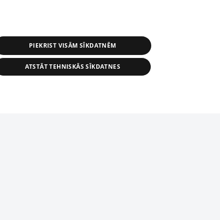
PIEKRIST VISĀM SĪKDATNĒM
ATSTĀT TEHNISKĀS SĪKDATNES
s, tās daļas vai datu bāzē iekļautās
ai informācijas daļas pavairošana vai
ādā formā stingri aizliegta. Tāpat arī ir
tīmekļa vietne nevarēs pilnvērtīgi darboties un sniegt
pielāde automātiskā režīmā. Jebkura
publicētā materiāla pārpublicēšana ir
zliegta bez 1188 web lapas redakcijas