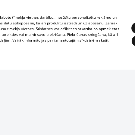
zlabotu tīmekļa vietnes darbību., nosūtītu personalizētu reklāmu un
as datu apkopošanu, kā arī produktu izstrādi un uzlabošanu. Zemāk
su tīmekļa vietnēs. Sīkdatnes var atšķirties atkarībā no apmeklētās
, atteikties vai mainīt savu piekrišanu. Piekrišanas sniegšana, kā arī
adaļām. Vairāk informācijas par izmantotajām sīkdatnēm skatīt
ĒRĶĒŠANA
FUNKCIONĀLĀS
NEKLASIFICĒTĀS
1188 datu bāze
obligātās
Statistikas
Mērķēšana
Funkcionālās
Neklasificētās
informācijas, v
izplatīšana jebk
eklēt un pārlūkot tīmekļa vietni un izmantot tās piedāvātās iespējas. Bez šīm sīkdatnēm 
aizliegta leju
mi
Kinoteātros
1188 web lapā 
, vilcieni,
TV programma
kategoriski ai
ksts
tiskie reisi
atļaujas.
Līguma noteikumi