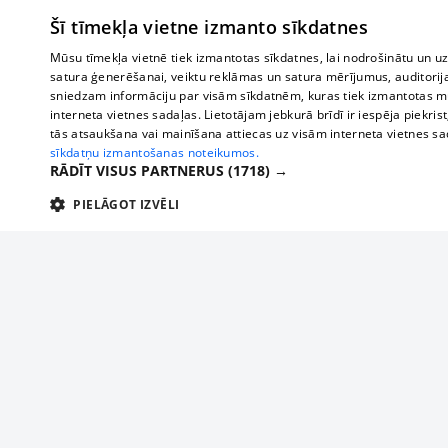
Šī tīmekļa vietne izmanto sīkdatnes
Mūsu tīmekļa vietnē tiek izmantotas sīkdatnes, lai nodrošinātu un u
satura ģenerēšanai, veiktu reklāmas un satura mērījumus, auditorij
sniedzam informāciju par visām sīkdatnēm, kuras tiek izmantotas mū
interneta vietnes sadaļas. Lietotājam jebkurā brīdī ir iespēja piekrist
tās atsaukšana vai mainīšana attiecas uz visām interneta vietnes s
sīkdatņu izmantošanas noteikumos.
RĀDĪT VISUS PARTNERUS
(1718) →
PIELĀGOT IZVĒLI
TEHNISKĀS/OBLIGĀTĀS
STATISTIKAS
M
Tehniskās/
Tehniskās/obligātās sīkdatnes nepieciešamas, lai lietotājs varētu brīvi apm
lietotājam nepieciešamo informāciju.
Par mums
Uzņēmu
Nodrošinātājs
/
Darbības
Reklāma
Autobusi
Nosaukums
Apra
Domēns
ilgums
starptau
Biznesa klientiem