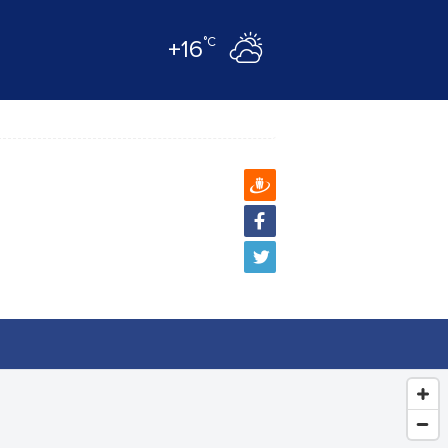
°C
+16