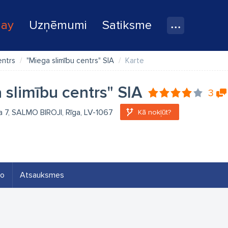
lay
Uzņēmumi
Satiksme
entrs
"Miega slimību centrs" SIA
Karte
 slimību centrs" SIA
3
a 7, SALMO BIROJI, Rīga, LV-1067
Kā nokļūt?
eo
Atsauksmes