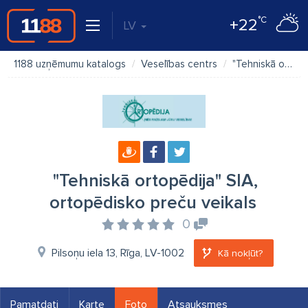
°C
+22
LV
1188 uzņēmumu katalogs
Veselības centrs
"Tehniskā ortopēdija" SIA, ortopēdisko preču veikals
"Tehniskā ortopēdija" SIA,
ortopēdisko preču veikals
0
Pilsoņu iela 13, Rīga, LV-1002
Kā nokļūt?
Pamatdati
Karte
Foto
Atsauksmes