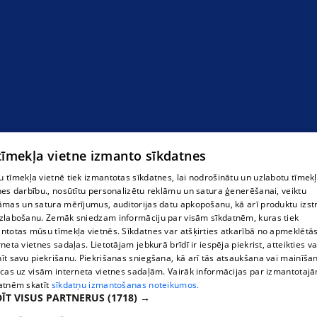
 tīmekļa vietne izmanto sīkdatnes
 tīmekļa vietnē tiek izmantotas sīkdatnes, lai nodrošinātu un uzlabotu tīmek
nes darbību., nosūtītu personalizētu reklāmu un satura ģenerēšanai, veiktu
āmas un satura mērījumus, auditorijas datu apkopošanu, kā arī produktu izst
zlabošanu. Zemāk sniedzam informāciju par visām sīkdatnēm, kuras tiek
ntotas mūsu tīmekļa vietnēs. Sīkdatnes var atšķirties atkarībā no apmeklētā
Tehniskā Ortopēdija" SIA, veikals Pilsoņu iela 13
rneta vietnes sadaļas. Lietotājam jebkurā brīdī ir iespēja piekrist, atteikties va
īt savu piekrišanu. Piekrišanas sniegšana, kā arī tās atsaukšana vai mainīša
ecas uz visām interneta vietnes sadaļām. Vairāk informācijas par izmantotaj
atnēm skatīt
sīkdatņu izmantošanas noteikumos.
ĪT VISUS PARTNERUS
(1718) →