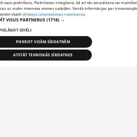
īt savu piekrišanu. Piekrišanas sniegšana, kā arī tās atsaukšana vai mainīša
ecas uz visām interneta vietnes sadaļām. Vairāk informācijas par izmantotaj
atnēm skatīt
sīkdatņu izmantošanas noteikumos.
ĪT VISUS PARTNERUS
(1718) →
PIELĀGOT IZVĒLI
PIEKRIST VISĀM SĪKDATNĒM
ATSTĀT TEHNISKĀS SĪKDATNES
TEHNISKĀS/OBLIGĀTĀS
STATISTIKAS
MĒRĶĒŠANA
FUNKCIONĀLĀS
NEKLASIFICĒTĀS
ehniskās/obligātās
Statistikas
Mērķēšana
Funkcionālās
Neklasificēt
niskās/obligātās sīkdatnes nepieciešamas, lai lietotājs varētu brīvi apmeklēt un pārlūk
Piesaki savu uzņēmumu
ekļa vietni un izmantot tās piedāvātās iespējas. Bez šīm sīkdatnēm tīmekļa vietne neva
nvērtīgi darboties un sniegt lietotājam nepieciešamo informāciju.
Ja tavs uzņēmums nav mūsu datubāzē, aizpildi vienkāršu