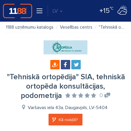
°C
+15
LV
1188 uzņēmumu katalogs
Veselības centrs
"Tehniskā ortopēdija" SIA, tehniskā ortopēda konsultācijas, podometrija
"Tehniskā ortopēdija" SIA, tehniskā
ortopēda konsultācijas,
podometrija
0
Varšavas iela 43a, Daugavpils, LV-5404
Kā nokļūt?