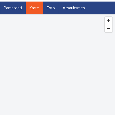
Pamatdati
Karte
Foto
Atsauksmes