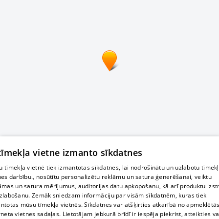
 tīmekļa vietne izmanto sīkdatnes
 tīmekļa vietnē tiek izmantotas sīkdatnes, lai nodrošinātu un uzlabotu tīmek
nes darbību., nosūtītu personalizētu reklāmu un satura ģenerēšanai, veiktu
āmas un satura mērījumus, auditorijas datu apkopošanu, kā arī produktu izst
zlabošanu. Zemāk sniedzam informāciju par visām sīkdatnēm, kuras tiek
ntotas mūsu tīmekļa vietnēs. Sīkdatnes var atšķirties atkarībā no apmeklētā
rneta vietnes sadaļas. Lietotājam jebkurā brīdī ir iespēja piekrist, atteikties va