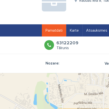
Raudas iela 8, Tu
Pamatdati
Karte
Atsauksmes
63122209
Tālrunis
Nozare:
Ve