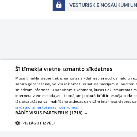
VĒSTURISKIE NOSAUKUMI U
Šī tīmekļa vietne izmanto sīkdatnes
Mūsu tīmekļa vietnē tiek izmantotas sīkdatnes, lai nodrošinātu un u
satura ģenerēšanai, veiktu reklāmas un satura mērījumus, auditorij
sniedzam informāciju par visām sīkdatnēm, kuras tiek izmantotas mū
interneta vietnes sadaļas. Lietotājam jebkurā brīdī ir iespēja piekrist
tās atsaukšana vai mainīšana attiecas uz visām interneta vietnes s
sīkdatņu izmantošanas noteikumos.
RĀDĪT VISUS PARTNERUS
(1718) →
PIELĀGOT IZVĒLI
TEHNISKĀS/OBLIGĀTĀS
STATISTIKAS
M