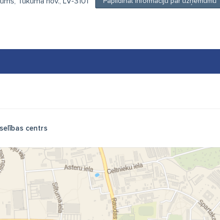
kums, Tukuma nov., LV-3101
Papildināt informāciju par uzņēmumu
selības centrs