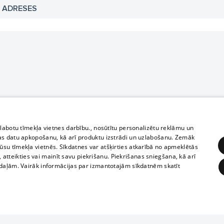
N ADRESES
zlabotu tīmekļa vietnes darbību., nosūtītu personalizētu reklāmu un
as datu apkopošanu, kā arī produktu izstrādi un uzlabošanu. Zemāk
su tīmekļa vietnēs. Sīkdatnes var atšķirties atkarībā no apmeklētās
, atteikties vai mainīt savu piekrišanu. Piekrišanas sniegšana, kā arī
adaļām. Vairāk informācijas par izmantotajām sīkdatnēm skatīt
ĒRĶĒŠANA
FUNKCIONĀLĀS
NEKLASIFICĒTĀS