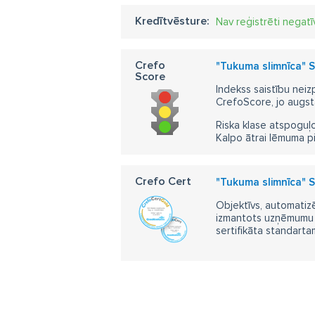
Kredītvēsture:
Nav reģistrēti negatī
Crefo
"Tukuma slimnīca" S
Score
Indekss saistību neiz
CrefoScore, jo augst
Riska klase atspoguļo
Kalpo ātrai lēmuma p
Crefo Cert
"Tukuma slimnīca" S
Objektīvs, automatizē
izmantots uzņēmumu m
sertifikāta standarta