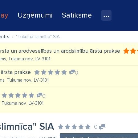
lay
Uzņēmumi
Satiksme
entrs
"Tukuma slimnīca" SIA
 ārsta un arodveselības un arodslimību ārsta prakse
ums, Tukuma nov., LV-3101
 ārsta prakse
0
ms, Tukuma nov., LV-3101
0
 Tukuma nov., LV-3101
limnīca" SIA
0