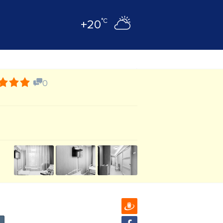
°C
+20
0