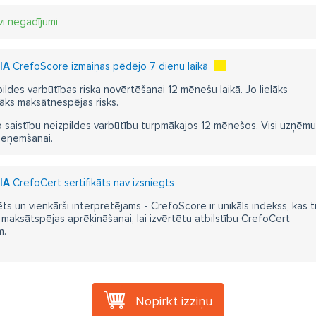
vi negadījumi
IA
CrefoScore izmaiņas pēdējo 7 dienu laikā
pildes varbūtības riska novērtēšanai 12 mēnešu laikā. Jo lielāks
āks maksātnespējas risks.
 saistību neizpildes varbūtību turpmākajos 12 mēnešos. Visi uzņēmumi i
ieņemšanai.
IA
CrefoCert sertifikāts nav izsniegts
ts un vienkārši interpretējams - CrefoScore ir unikāls indekss, kas t
aksātspējas aprēķināšanai, lai izvērtētu atbilstību CrefoCert
m.
Nopirkt izziņu