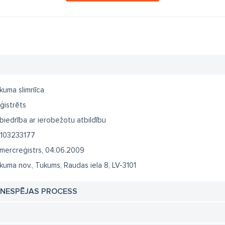
kuma slimnīca
ģistrēts
biedrība ar ierobežotu atbildību
103233177
mercreģistrs, 04.06.2009
kuma nov., Tukums, Raudas iela 8, LV-3101
TNESPĒJAS PROCESS