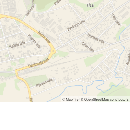
© MapTiler
© OpenStreetMap contributors