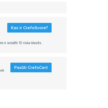
Kas ir CrefoScore?
r iedalīti 10 riska klasēs.
Pasūti CrefoCert
iek