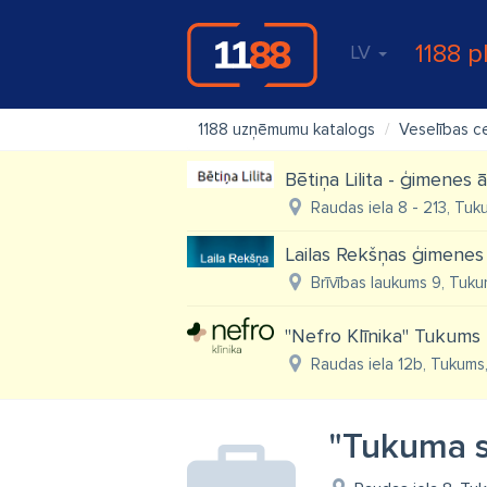
1188 p
LV
1188 uzņēmumu katalogs
Veselības c
Bētiņa Lilita - ģimenes
Raudas iela 8 - 213, Tuk
Lailas Rekšņas ģimenes
Brīvības laukums 9, Tuku
"Nefro Klīnika" Tukums
Raudas iela 12b, Tukums,
"Tukuma s