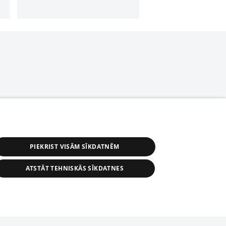
PIEKRIST VISĀM SĪKDATNĒM
ATSTĀT TEHNISKĀS SĪKDATNES