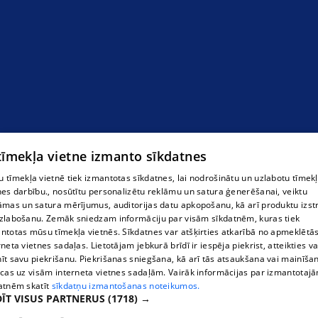
 tīmekļa vietne izmanto sīkdatnes
 tīmekļa vietnē tiek izmantotas sīkdatnes, lai nodrošinātu un uzlabotu tīmek
nes darbību., nosūtītu personalizētu reklāmu un satura ģenerēšanai, veiktu
āmas un satura mērījumus, auditorijas datu apkopošanu, kā arī produktu izst
zlabošanu. Zemāk sniedzam informāciju par visām sīkdatnēm, kuras tiek
ntotas mūsu tīmekļa vietnēs. Sīkdatnes var atšķirties atkarībā no apmeklētā
rneta vietnes sadaļas. Lietotājam jebkurā brīdī ir iespēja piekrist, atteikties va
īt savu piekrišanu. Piekrišanas sniegšana, kā arī tās atsaukšana vai mainīša
ecas uz visām interneta vietnes sadaļām. Vairāk informācijas par izmantotaj
atnēm skatīt
sīkdatņu izmantošanas noteikumos.
ĪT VISUS PARTNERUS
(1718) →