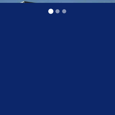
Veterinārā aptieka Daugavpilī