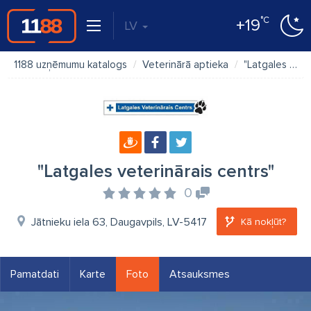
°C
+19
LV
1188 uzņēmumu katalogs
Veterinārā aptieka
"Latgales veterinārais centrs"
"Latgales veterinārais centrs"
0
Jātnieku iela 63, Daugavpils, LV-5417
Kā nokļūt?
Pamatdati
Karte
Foto
Atsauksmes