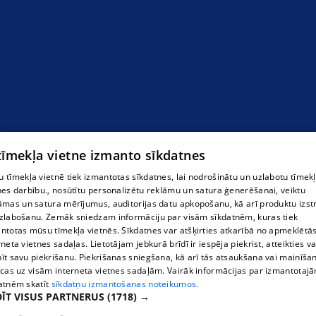
Mika Veterinārā aptieka
 tīmekļa vietne izmanto sīkdatnes
 tīmekļa vietnē tiek izmantotas sīkdatnes, lai nodrošinātu un uzlabotu tīmek
nes darbību., nosūtītu personalizētu reklāmu un satura ģenerēšanai, veiktu
āmas un satura mērījumus, auditorijas datu apkopošanu, kā arī produktu izst
zlabošanu. Zemāk sniedzam informāciju par visām sīkdatnēm, kuras tiek
ntotas mūsu tīmekļa vietnēs. Sīkdatnes var atšķirties atkarībā no apmeklētā
rneta vietnes sadaļas. Lietotājam jebkurā brīdī ir iespēja piekrist, atteikties va
īt savu piekrišanu. Piekrišanas sniegšana, kā arī tās atsaukšana vai mainīša
ecas uz visām interneta vietnes sadaļām. Vairāk informācijas par izmantotaj
atnēm skatīt
sīkdatņu izmantošanas noteikumos.
ĪT VISUS PARTNERUS
(1718) →