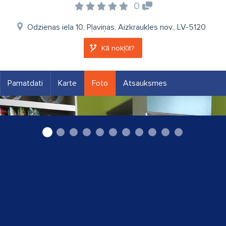
0
Odzienas iela 10, Pļaviņas, Aizkraukles nov., LV-5120
Kā nokļūt?
Pamatdati
Karte
Foto
Atsauksmes