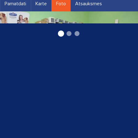
Pamatdati
Karte
Foto
Atsauksmes
Veterinārā aptieka Jelgavā