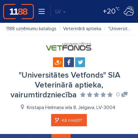
°C
+20
LV
1188 uzņēmumu katalogs
Veterinārā aptieka
"Universitātes Vetfonds" SIA Veterinārā aptieka, vairumtirdzniecība
"Universitātes Vetfonds" SIA
Veterinārā aptieka,
vairumtirdzniecība
0
Kristapa Helmaņa iela 8, Jelgava, LV-3004
Kā nokļūt?