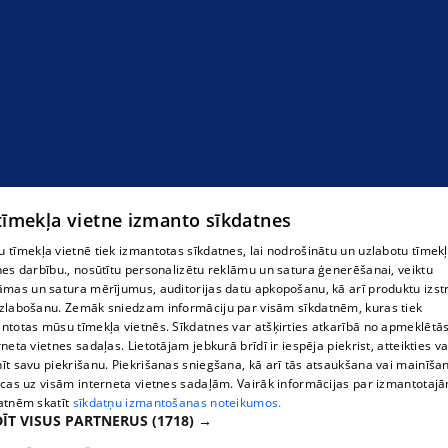
 tīmekļa vietne izmanto sīkdatnes
 tīmekļa vietnē tiek izmantotas sīkdatnes, lai nodrošinātu un uzlabotu tīmek
nes darbību., nosūtītu personalizētu reklāmu un satura ģenerēšanai, veiktu
āmas un satura mērījumus, auditorijas datu apkopošanu, kā arī produktu izst
zlabošanu. Zemāk sniedzam informāciju par visām sīkdatnēm, kuras tiek
ntotas mūsu tīmekļa vietnēs. Sīkdatnes var atšķirties atkarībā no apmeklētā
rneta vietnes sadaļas. Lietotājam jebkurā brīdī ir iespēja piekrist, atteikties va
īt savu piekrišanu. Piekrišanas sniegšana, kā arī tās atsaukšana vai mainīša
ecas uz visām interneta vietnes sadaļām. Vairāk informācijas par izmantotaj
atnēm skatīt
sīkdatņu izmantošanas noteikumos.
ĪT VISUS PARTNERUS
(1718) →