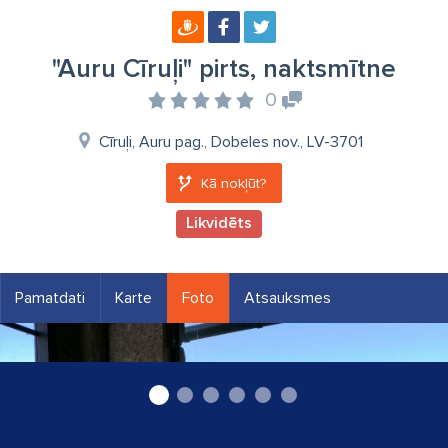
"Auru Cīruļi" pirts, naktsmītne
0
Cīruļi, Auru pag., Dobeles nov., LV-3701
Kā nokļūt?
Likvidēts
Pamatdati
Karte
Foto
Atsauksmes