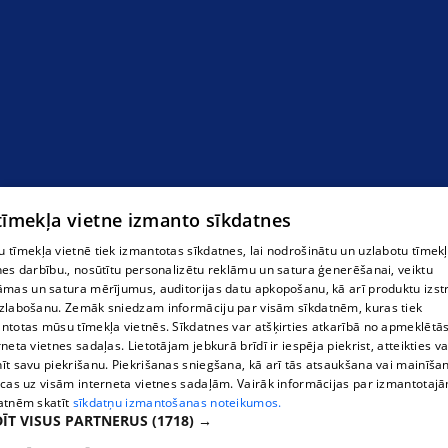
 tīmekļa vietne izmanto sīkdatnes
Atpūta
 tīmekļa vietnē tiek izmantotas sīkdatnes, lai nodrošinātu un uzlabotu tīmek
nes darbību., nosūtītu personalizētu reklāmu un satura ģenerēšanai, veiktu
āmas un satura mērījumus, auditorijas datu apkopošanu, kā arī produktu izst
zlabošanu. Zemāk sniedzam informāciju par visām sīkdatnēm, kuras tiek
ntotas mūsu tīmekļa vietnēs. Sīkdatnes var atšķirties atkarībā no apmeklētā
rneta vietnes sadaļas. Lietotājam jebkurā brīdī ir iespēja piekrist, atteikties va
īt savu piekrišanu. Piekrišanas sniegšana, kā arī tās atsaukšana vai mainīša
ecas uz visām interneta vietnes sadaļām. Vairāk informācijas par izmantotaj
atnēm skatīt
sīkdatņu izmantošanas noteikumos.
ĪT VISUS PARTNERUS
(1718) →