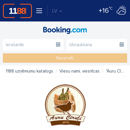
°C
+16
LV
Rezervēt
1188 uzņēmumu katalogs
Viesu nami, viesnīcas
"Auru Cīruļi" pirts, naktsmītne