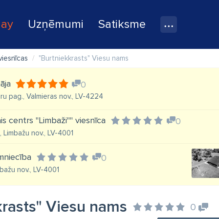
lay
Uzņēmumi
Satiksme
viesnīcas
"Burtniekkrasts" Viesu nams
āja
0
ru pag., Valmieras nov., LV-4224
is centrs "Limbaži"" viesnīca
0
i, Limbažu nov., LV-4001
mniecība
0
mbažu nov., LV-4001
krasts" Viesu nams
0