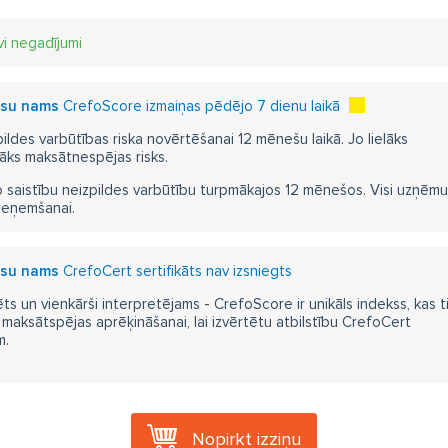
vi negadījumi
esu nams
CrefoScore izmaiņas pēdējo 7 dienu laikā
pildes varbūtības riska novērtēšanai 12 mēnešu laikā. Jo lielāks
āks maksātnespējas risks.
 saistību neizpildes varbūtību turpmākajos 12 mēnešos. Visi uzņēmumi i
ieņemšanai.
esu nams
CrefoCert sertifikāts nav izsniegts
ts un vienkārši interpretējams - CrefoScore ir unikāls indekss, kas t
aksātspējas aprēķināšanai, lai izvērtētu atbilstību CrefoCert
m.
Nopirkt izziņu