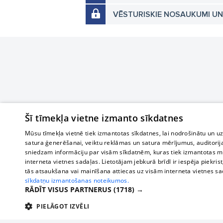
VĒSTURISKIE NOSAUKUMI U
Šī tīmekļa vietne izmanto sīkdatnes
Mūsu tīmekļa vietnē tiek izmantotas sīkdatnes, lai nodrošinātu un u
satura ģenerēšanai, veiktu reklāmas un satura mērījumus, auditorij
sniedzam informāciju par visām sīkdatnēm, kuras tiek izmantotas mū
interneta vietnes sadaļas. Lietotājam jebkurā brīdī ir iespēja piekrist
tās atsaukšana vai mainīšana attiecas uz visām interneta vietnes s
sīkdatņu izmantošanas noteikumos.
RĀDĪT VISUS PARTNERUS
(1718) →
PIELĀGOT IZVĒLI