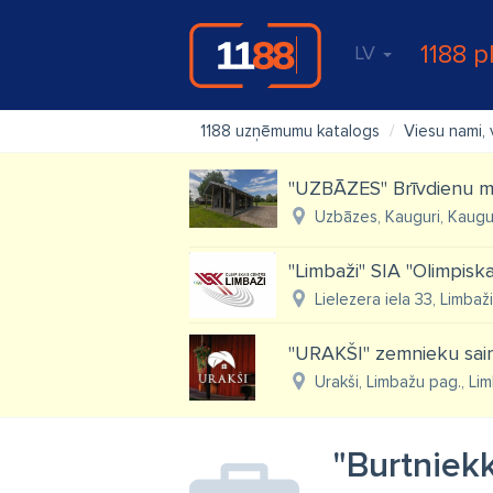
1188 p
LV
1188 uzņēmumu katalogs
Viesu nami, 
"UZBĀZES" Brīvdienu m
Uzbāzes, Kauguri, Kaugu
"Limbaži" SIA "Olimpiska
Lielezera iela 33, Limbaž
"URAKŠI" zemnieku sai
Urakši, Limbažu pag., Li
"Burtniek