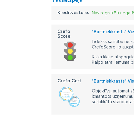
Maksātspēja
Kredītvēsture:
Nav reģistrēti negatī
Crefo
"Burtniekkrasts" Vi
Score
Indekss saistību neiz
CrefoScore, jo augst
Riska klase atspoguļo
Kalpo ātrai lēmuma p
Crefo Cert
"Burtniekkrasts" Vi
Objektīvs, automatizē
izmantots uzņēmumu m
sertifikāta standarta