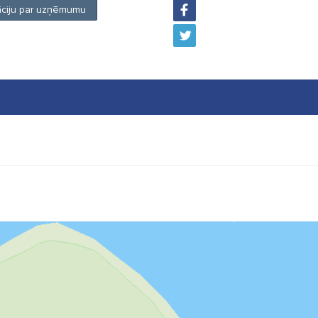
māciju par uzņēmumu