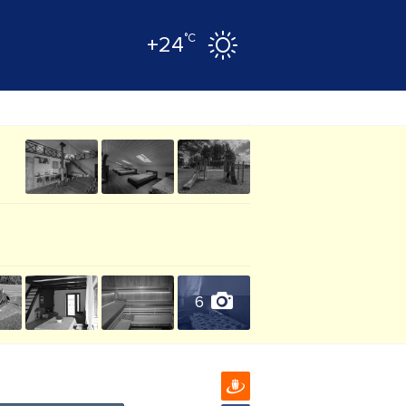
°C
+24
6