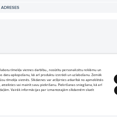
N ADRESES
zlabotu tīmekļa vietnes darbību., nosūtītu personalizētu reklāmu un
as datu apkopošanu, kā arī produktu izstrādi un uzlabošanu. Zemāk
su tīmekļa vietnēs. Sīkdatnes var atšķirties atkarībā no apmeklētās
, atteikties vai mainīt savu piekrišanu. Piekrišanas sniegšana, kā arī
adaļām. Vairāk informācijas par izmantotajām sīkdatnēm skatīt