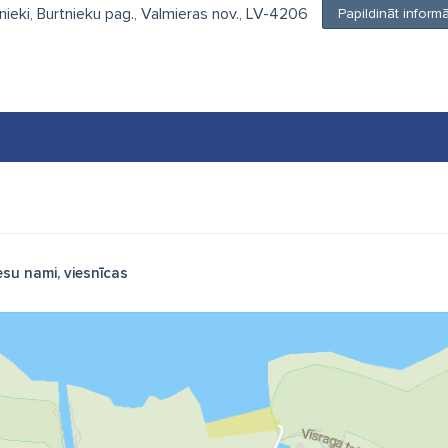
tnieki, Burtnieku pag., Valmieras nov., LV-4206
Papildināt infor
esu nami, viesnīcas