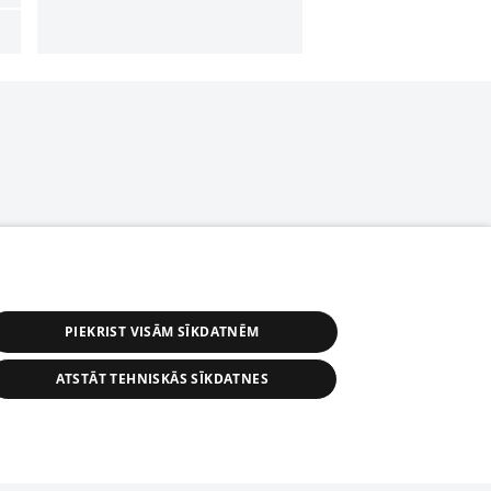
PIEKRIST VISĀM SĪKDATNĒM
ATSTĀT TEHNISKĀS SĪKDATNES