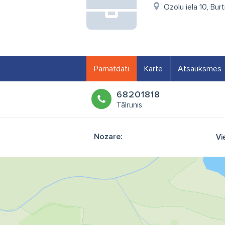
Ozolu iela 10, Bur
Pamatdati
Karte
Atsauksmes
68201818
Tālrunis
Nozare:
Vi