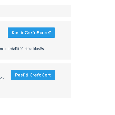
Kas ir CrefoScore?
r iedalīti 10 riska klasēs.
Pasūti CrefoCert
iek