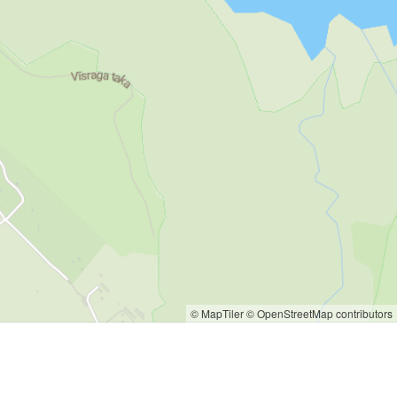
© MapTiler
© OpenStreetMap contributors