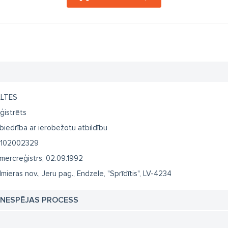
LTES
ģistrēts
biedrība ar ierobežotu atbildību
102002329
mercreģistrs, 02.09.1992
lmieras nov., Jeru pag., Endzele, "Sprīdītis", LV-4234
TNESPĒJAS PROCESS