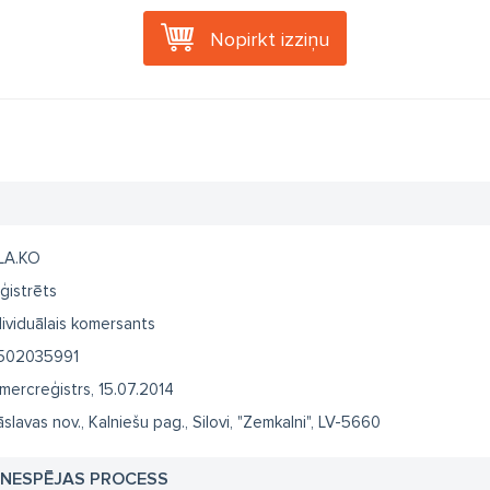
Nopirkt izziņu
LA.KO
ģistrēts
dividuālais komersants
502035991
mercreģistrs, 15.07.2014
āslavas nov., Kalniešu pag., Silovi, "Zemkalni", LV-5660
TNESPĒJAS PROCESS