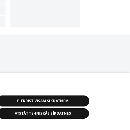
PIEKRIST VISĀM SĪKDATNĒM
ATSTĀT TEHNISKĀS SĪKDATNES