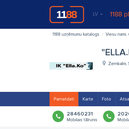
1188 p
LV
1188 uzņēmumu katalogs
Viesu nami, 
"ELLA.
Zemkalni, 
Pamatdati
Karte
Foto
Ats
28460231
202
Mobilais tālrunis
Mobila