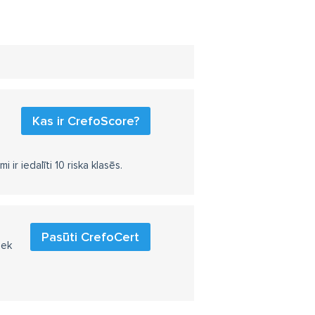
Kas ir CrefoScore?
r iedalīti 10 riska klasēs.
Pasūti CrefoCert
iek