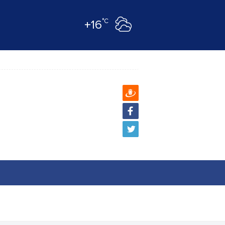
°C
+16