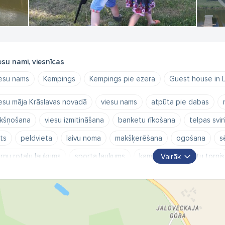
esu nami, viesnīcas
esu nams
Kempings
Kempings pie ezera
Guest house in 
esu māja Krāslavas novadā
viesu nams
atpūta pie dabas
kšņošana
viesu izmitināšana
banketu rīkošana
telpas svi
rts
peldvieta
laivu noma
makšķerēšana
ogošana
s
rnu rotaļu laukums
sporta laukums
kamīnzāle
skatu tornis
Vairāk
est house in Latgale
kempings pie ezera
katamarāns
ūde
āslavas novads
ella ko
pirtnieks pēc pieprasījuma
ātrgaita
ens atrakcijas Latgalē
ūdens banāns
ūdens dīvāns
Krāsl