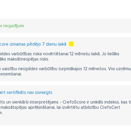
vi negadījumi
ore izmaiņas pēdējo 7 dienu laikā
pildes varbūtības riska novērtēšanai 12 mēnešu laikā. Jo lielāks
āks maksātnespējas risks.
 saistību neizpildes varbūtību turpmākajos 12 mēnešos. Visi uzņēmumi i
ieņemšanai.
t sertifikāts nav izsniegts
ts un vienkārši interpretējams - CrefoScore ir unikāls indekss, kas t
aksātspējas aprēķināšanai, lai izvērtētu atbilstību CrefoCert
m.