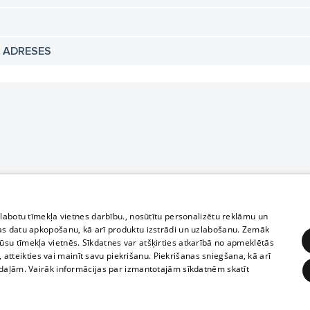
N ADRESES
zlabotu tīmekļa vietnes darbību., nosūtītu personalizētu reklāmu un
as datu apkopošanu, kā arī produktu izstrādi un uzlabošanu. Zemāk
su tīmekļa vietnēs. Sīkdatnes var atšķirties atkarībā no apmeklētās
, atteikties vai mainīt savu piekrišanu. Piekrišanas sniegšana, kā arī
adaļām. Vairāk informācijas par izmantotajām sīkdatnēm skatīt