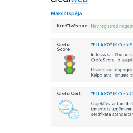
Maksātspēja
Kredītvēsture:
Nav reģistrēti negatī
Crefo
"ELLA.KO" IK
CrefoSc
Score
Indekss saistību neiz
CrefoScore, jo augst
Riska klase atspoguļo
Kalpo ātrai lēmuma p
Crefo Cert
"ELLA.KO" IK
CrefoCer
Objektīvs, automatizē
izmantots uzņēmumu m
sertifikāta standarta