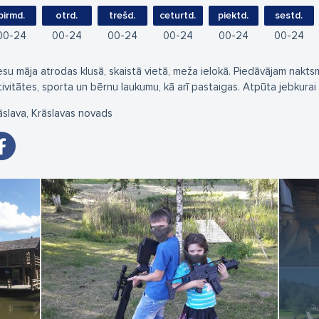
pirmd.
otrd.
trešd.
ceturtd.
piektd.
sestd.
00
24
00
24
00
24
00
24
00
24
00
24
esu māja atrodas klusā, skaistā vietā, meža ielokā. Piedāvājam naktsm
tivitātes, sporta un bērnu laukumu, kā arī pastaigas. Atpūta jebkurai
āslava, Krāslavas novads