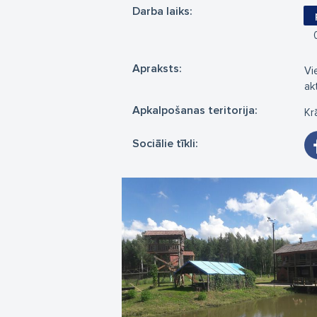
Darba laiks:
Apraksts:
Vi
ak
Apkalpošanas teritorija:
Kr
Sociālie tīkli: