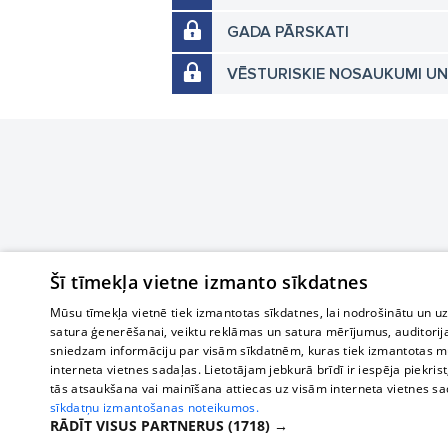
GADA PĀRSKATI
VĒSTURISKIE NOSAUKUMI U
Šī tīmekļa vietne izmanto sīkdatnes
Mūsu tīmekļa vietnē tiek izmantotas sīkdatnes, lai nodrošinātu un u
satura ģenerēšanai, veiktu reklāmas un satura mērījumus, auditorij
sniedzam informāciju par visām sīkdatnēm, kuras tiek izmantotas mū
interneta vietnes sadaļas. Lietotājam jebkurā brīdī ir iespēja piekrist
tās atsaukšana vai mainīšana attiecas uz visām interneta vietnes s
sīkdatņu izmantošanas noteikumos.
RĀDĪT VISUS PARTNERUS
(1718) →