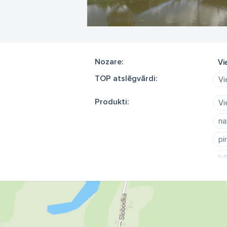
Nozare:
Vi
TOP atslēgvārdi:
Vi
Produkti:
Vi
na
pi
bē
gu
Kr
ūd