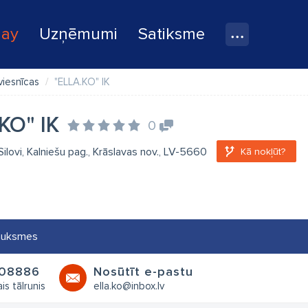
lay
Uzņēmumi
Satiksme
viesnīcas
"ELLA.KO" IK
KO" IK
0
Silovi, Kalniešu pag., Krāslavas nov., LV-5660
Kā nokļūt?
auksmes
08886
Nosūtīt e-pastu
is tālrunis
ella.ko@inbox.lv