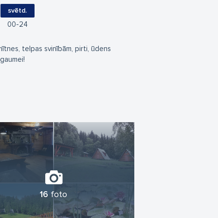
svētd.
00
24
ītnes, telpas svinībām, pirti, ūdens
 gaumei!
16
foto