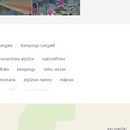
Latgale
Kempings Latgalē
romantiska atpūta
naktsmītnes
nībām
kempings
telšu vietas
ēņošana
atpūtas namiņi
mājiņas
dīķis
airsoft spēle
ns slēpes
ELLA.KO
ella
s laiva
kuteris
slēpošana
avā
Krāslava
Latgale