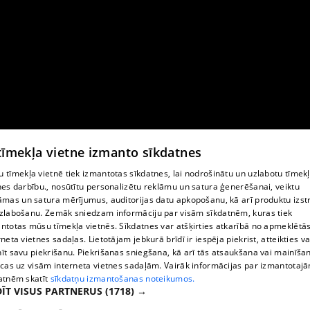
 tīmekļa vietne izmanto sīkdatnes
 tīmekļa vietnē tiek izmantotas sīkdatnes, lai nodrošinātu un uzlabotu tīmek
nes darbību., nosūtītu personalizētu reklāmu un satura ģenerēšanai, veiktu
āmas un satura mērījumus, auditorijas datu apkopošanu, kā arī produktu izst
zlabošanu. Zemāk sniedzam informāciju par visām sīkdatnēm, kuras tiek
ntotas mūsu tīmekļa vietnēs. Sīkdatnes var atšķirties atkarībā no apmeklētā
rneta vietnes sadaļas. Lietotājam jebkurā brīdī ir iespēja piekrist, atteikties va
īt savu piekrišanu. Piekrišanas sniegšana, kā arī tās atsaukšana vai mainīša
ecas uz visām interneta vietnes sadaļām. Vairāk informācijas par izmantotaj
atnēm skatīt
sīkdatņu izmantošanas noteikumos.
ĪT VISUS PARTNERUS
(1718) →