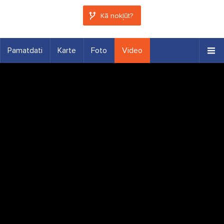
Kā nokļūt?
Pamatdati
Karte
Foto
Video