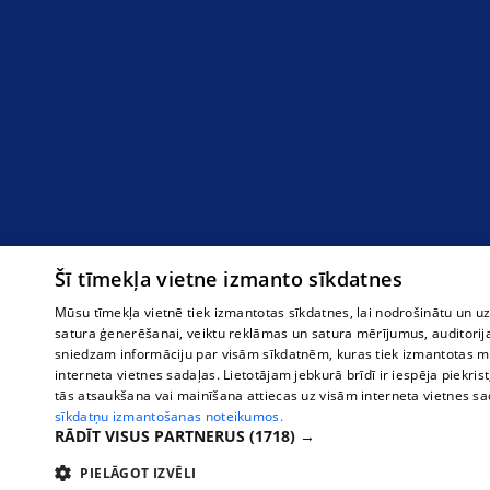
Šī tīmekļa vietne izmanto sīkdatnes
Mūsu tīmekļa vietnē tiek izmantotas sīkdatnes, lai nodrošinātu un u
satura ģenerēšanai, veiktu reklāmas un satura mērījumus, auditorij
sniedzam informāciju par visām sīkdatnēm, kuras tiek izmantotas mū
interneta vietnes sadaļas. Lietotājam jebkurā brīdī ir iespēja piekrist
tās atsaukšana vai mainīšana attiecas uz visām interneta vietnes s
sīkdatņu izmantošanas noteikumos.
RĀDĪT VISUS PARTNERUS
(1718) →
PIELĀGOT IZVĒLI