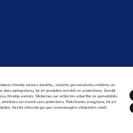
zlabotu tīmekļa vietnes darbību., nosūtītu personalizētu reklāmu un
as datu apkopošanu, kā arī produktu izstrādi un uzlabošanu. Zemāk
su tīmekļa vietnēs. Sīkdatnes var atšķirties atkarībā no apmeklētās
, atteikties vai mainīt savu piekrišanu. Piekrišanas sniegšana, kā arī
adaļām. Vairāk informācijas par izmantotajām sīkdatnēm skatīt