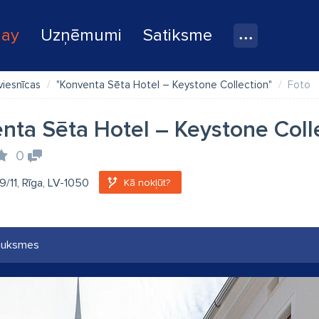
lay
Uzņēmumi
Satiksme
viesnīcas
"Konventa Sēta Hotel – Keystone Collection"
Foto
nta Sēta Hotel – Keystone Coll
0
 9/11, Rīga, LV-1050
Kā nokļūt?
auksmes