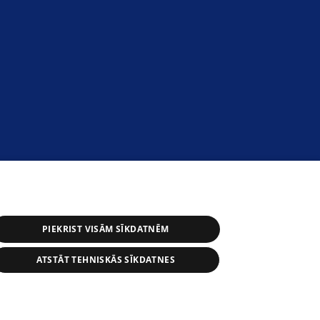
PIEKRIST VISĀM SĪKDATNĒM
ATSTĀT TEHNISKĀS SĪKDATNES