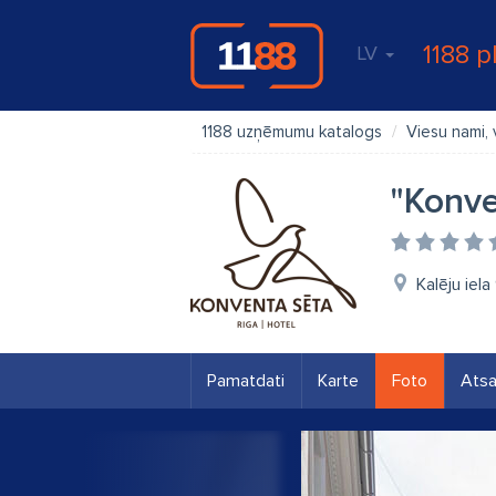
1188 p
LV
1188 uzņēmumu katalogs
Viesu nami, 
"Konve
Kalēju iela
Pamatdati
Karte
Foto
Ats