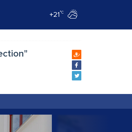
°C
+21
ection"