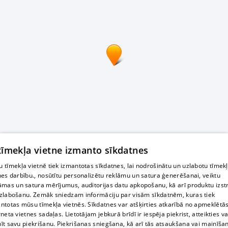
 tīmekļa vietne izmanto sīkdatnes
 tīmekļa vietnē tiek izmantotas sīkdatnes, lai nodrošinātu un uzlabotu tīmek
nes darbību., nosūtītu personalizētu reklāmu un satura ģenerēšanai, veiktu
āmas un satura mērījumus, auditorijas datu apkopošanu, kā arī produktu izst
zlabošanu. Zemāk sniedzam informāciju par visām sīkdatnēm, kuras tiek
ntotas mūsu tīmekļa vietnēs. Sīkdatnes var atšķirties atkarībā no apmeklētā
rneta vietnes sadaļas. Lietotājam jebkurā brīdī ir iespēja piekrist, atteikties va
īt savu piekrišanu. Piekrišanas sniegšana, kā arī tās atsaukšana vai mainīša