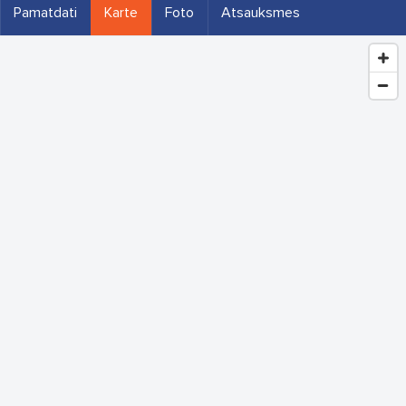
Pamatdati
Karte
Foto
Atsauksmes