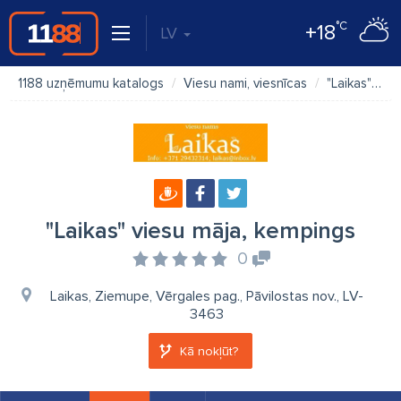
°C
+18
LV
1188 uzņēmumu katalogs
Viesu nami, viesnīcas
"Laikas" viesu māja, kempings
"Laikas" viesu māja, kempings
0
Laikas, Ziemupe, Vērgales pag., Pāvilostas nov., LV-
3463
Kā nokļūt?