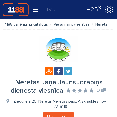
°C
+25
LV
1188 uzņēmumu katalogs
Viesu nami, viesnīcas
Neretas Jāņa Jaunsudrabiņa dienesta viesnīca
Neretas Jāņa Jaunsudrabiņa
dienesta viesnīca
0
Ziedu iela 20, Nereta, Neretas pag., Aizkraukles nov.,
LV-5118