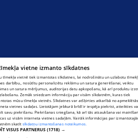
Dienesta viesnīca Neretā
 tīmekļa vietne izmanto sīkdatnes
 tīmekļa vietnē tiek izmantotas sīkdatnes, lai nodrošinātu un uzlabotu tīmek
nes darbību., nosūtītu personalizētu reklāmu un satura ģenerēšanai, veiktu
āmas un satura mērījumus, auditorijas datu apkopošanu, kā arī produktu izst
zlabošanu. Zemāk sniedzam informāciju par visām sīkdatnēm, kuras tiek
ntotas mūsu tīmekļa vietnēs. Sīkdatnes var atšķirties atkarībā no apmeklētā
rneta vietnes sadaļas. Lietotājam jebkurā brīdī ir iespēja piekrist, atteikties va
īt savu piekrišanu. Piekrišanas sniegšana, kā arī tās atsaukšana vai mainīša
ecas uz visām interneta vietnes sadaļām. Vairāk informācijas par izmantotaj
atnēm skatīt
sīkdatņu izmantošanas noteikumos.
ĪT VISUS PARTNERUS
(1718) →