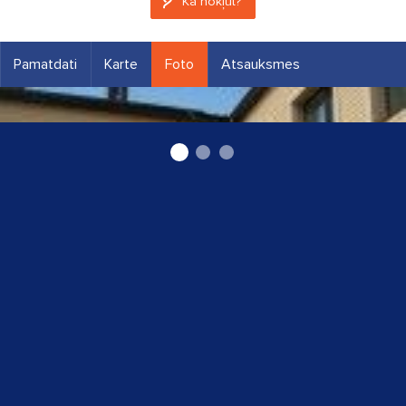
Kā nokļūt?
Pamatdati
Karte
Foto
Atsauksmes