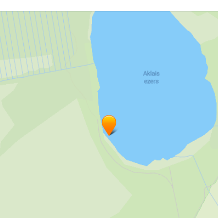
Jūra
Pikniki
Sporta pasākumi
Sporta laukumi
Velosipēdi
Velosipēdu noma
Atpūta pie ūdens
Kooperatīvie pasākumi
Kempera vieta
Telts vieta
Telts vieta pie jūras
Sporta spēļu organizēšana
Brīvdienu māja
Aktīvā atpūta