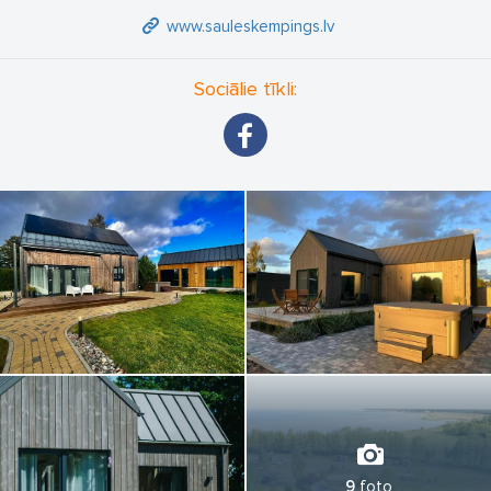
www.sauleskempings.lv
Sociālie tīkli:
9
foto