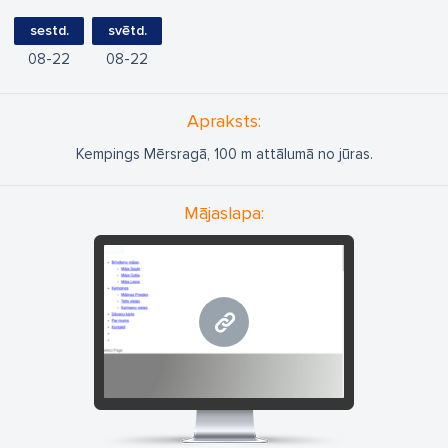
sestd.
svētd.
08
22
08
22
Apraksts:
Kempings Mērsragā, 100 m attālumā no jūras.
Mājaslapa:
www.sauleskempings.lv