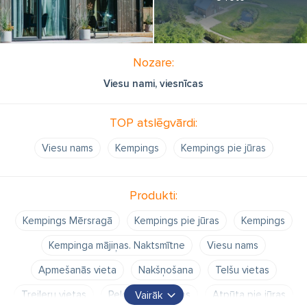
Nozare:
Viesu nami, viesnīcas
TOP atslēgvārdi:
Viesu nams
Kempings
Kempings pie jūras
Produkti:
Kempings Mērsragā
Kempings pie jūras
Kempings
Kempinga mājiņas. Naktsmītne
Viesu nams
Apmešanās vieta
Nakšņošana
Telšu vietas
Treileru vietas
Peldēšanās vietas
Atpūta pie jūras
Vairāk