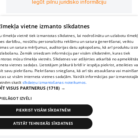
Iegūt pilnu juridisko informāciju
 tīmekļa vietne izmanto sīkdatnes
 tīmekļa vietnē tiek izmantotas sīkdatnes, lai nodrošinātu un uzlabotu tīmek
nes darbību., nosūtītu personalizētu reklāmu un satura ģenerēšanai, veiktu
āmas un satura mērījumus, auditorijas datu apkopošanu, kā arī produktu izst
zlabošanu. Zemāk sniedzam informāciju par visām sīkdatnēm, kuras tiek
ntotas mūsu tīmekļa vietnēs. Sīkdatnes var atšķirties atkarībā no apmeklētā
rneta vietnes sadaļas. Lietotājam jebkurā brīdī ir iespēja piekrist, atteikties va
īt savu piekrišanu. Piekrišanas sniegšana, kā arī tās atsaukšana vai mainīša
ecas uz visām interneta vietnes sadaļām. Vairāk informācijas par izmantotaj
atnēm skatīt
sīkdatņu izmantošanas noteikumos.
ĪT VISUS PARTNERUS
(1718) →
PIELĀGOT IZVĒLI
PIEKRIST VISĀM SĪKDATNĒM
ATSTĀT TEHNISKĀS SĪKDATNES