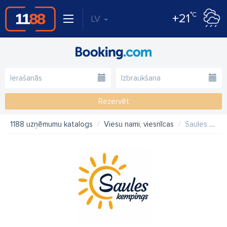
°C
+21
LV
Rezervēt
1188 uzņēmumu katalogs
Viesu nami, viesnīcas
Saules kempings, brīvdienu mājas