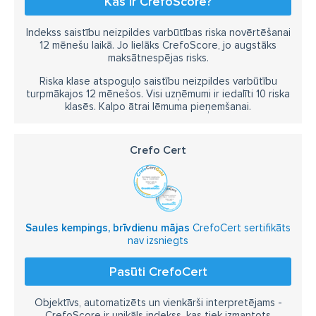
Kas ir CrefoScore?
Indekss saistību neizpildes varbūtības riska novērtēšanai
12 mēnešu laikā. Jo lielāks CrefoScore, jo augstāks
maksātnespējas risks.
Riska klase atspoguļo saistību neizpildes varbūtību
turpmākajos 12 mēnešos. Visi uzņēmumi ir iedalīti 10 riska
klasēs. Kalpo ātrai lēmuma pieņemšanai.
Crefo Cert
Saules kempings, brīvdienu mājas
CrefoCert sertifikāts
nav izsniegts
Pasūti CrefoCert
Objektīvs, automatizēts un vienkārši interpretējams -
CrefoScore ir unikāls indekss, kas tiek izmantots