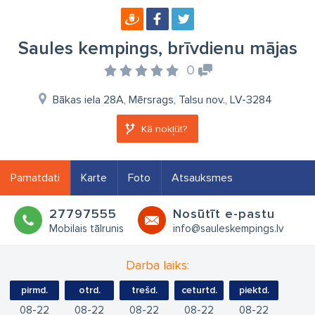
Saules kempings, brīvdienu mājas
0
Bākas iela 28A, Mērsrags, Talsu nov., LV-3284
Kā nokļūt?
Pamatdati
Karte
Foto
Atsauksmes
27797555
Nosūtīt e-pastu
Mobilais tālrunis
info@sauleskempings.lv
Darba laiks:
pirmd.
otrd.
trešd.
ceturtd.
piektd.
08
22
08
22
08
22
08
22
08
22