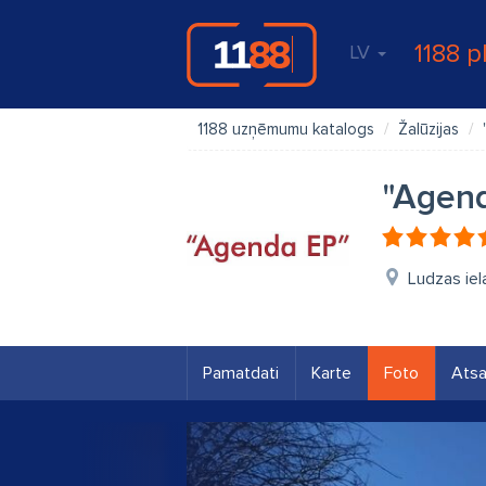
1188 p
LV
1188 uzņēmumu katalogs
Žalūzijas
"Agend
Ludzas iel
Pamatdati
Karte
Foto
Ats