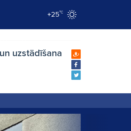
°C
+25
 un uzstādīšana