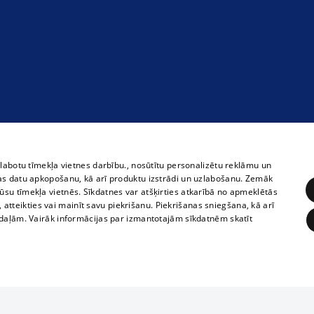
zlabotu tīmekļa vietnes darbību., nosūtītu personalizētu reklāmu un
as datu apkopošanu, kā arī produktu izstrādi un uzlabošanu. Zemāk
su tīmekļa vietnēs. Sīkdatnes var atšķirties atkarībā no apmeklētās
, atteikties vai mainīt savu piekrišanu. Piekrišanas sniegšana, kā arī
adaļām. Vairāk informācijas par izmantotajām sīkdatnēm skatīt
ĒRĶĒŠANA
FUNKCIONĀLĀS
NEKLASIFICĒTĀS