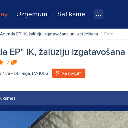
lay
Uzņēmumi
Satiksme
"Agenda EP" IK, žalūziju izgatavošana un uzstādīšana
Foto
a EP" IK, žalūziju izgatavošana
7
a 42a - 56, Rīga, LV-1003
Kā nokļūt?
auksmes