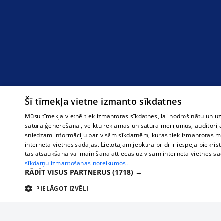
Šī tīmekļa vietne izmanto sīkdatnes
Mūsu tīmekļa vietnē tiek izmantotas sīkdatnes, lai nodrošinātu un u
satura ģenerēšanai, veiktu reklāmas un satura mērījumus, auditorij
sniedzam informāciju par visām sīkdatnēm, kuras tiek izmantotas mū
interneta vietnes sadaļas. Lietotājam jebkurā brīdī ir iespēja piekrist
tās atsaukšana vai mainīšana attiecas uz visām interneta vietnes s
sīkdatņu izmantošanas noteikumos.
RĀDĪT VISUS PARTNERUS
(1718) →
PIELĀGOT IZVĒLI
TEHNISKĀS/OBLIGĀTĀS
STATISTIKAS
M