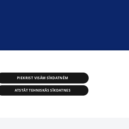
PIEKRIST VISĀM SĪKDATNĒM
ATSTĀT TEHNISKĀS SĪKDATNES