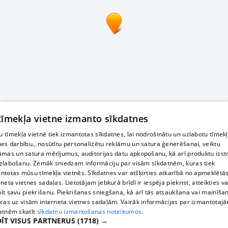
 tīmekļa vietne izmanto sīkdatnes
 tīmekļa vietnē tiek izmantotas sīkdatnes, lai nodrošinātu un uzlabotu tīmek
nes darbību., nosūtītu personalizētu reklāmu un satura ģenerēšanai, veiktu
āmas un satura mērījumus, auditorijas datu apkopošanu, kā arī produktu izst
zlabošanu. Zemāk sniedzam informāciju par visām sīkdatnēm, kuras tiek
ntotas mūsu tīmekļa vietnēs. Sīkdatnes var atšķirties atkarībā no apmeklētā
rneta vietnes sadaļas. Lietotājam jebkurā brīdī ir iespēja piekrist, atteikties va
īt savu piekrišanu. Piekrišanas sniegšana, kā arī tās atsaukšana vai mainīša
ecas uz visām interneta vietnes sadaļām. Vairāk informācijas par izmantotaj
atnēm skatīt
sīkdatņu izmantošanas noteikumos.
ĪT VISUS PARTNERUS
(1718) →