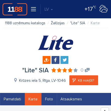
°C
+17
LV
1188 uzņēmumu katalogs
Žalūzijas
"Lite" SIA
Karte
"Lite" SIA
0
Krūzes iela 5, Rīga, LV-1046
Kā nokļūt?
Pamatdati
Karte
Foto
Atsauksmes