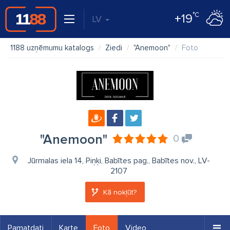
°C
+19
LV
1188 uzņēmumu katalogs
Ziedi
"Anemoon"
Foto
"Anemoon"
0
Jūrmalas iela 14, Piņķi, Babītes pag., Babītes nov., LV-
2107
Kā nokļūt?
Pamatdati
Karte
Foto
Video