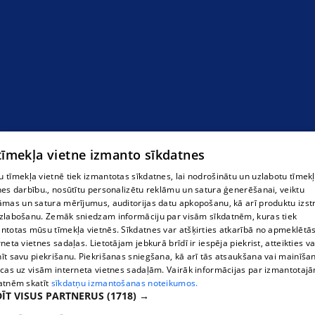
 tīmekļa vietne izmanto sīkdatnes
 tīmekļa vietnē tiek izmantotas sīkdatnes, lai nodrošinātu un uzlabotu tīmek
nes darbību., nosūtītu personalizētu reklāmu un satura ģenerēšanai, veiktu
āmas un satura mērījumus, auditorijas datu apkopošanu, kā arī produktu izst
zlabošanu. Zemāk sniedzam informāciju par visām sīkdatnēm, kuras tiek
ntotas mūsu tīmekļa vietnēs. Sīkdatnes var atšķirties atkarībā no apmeklētā
rneta vietnes sadaļas. Lietotājam jebkurā brīdī ir iespēja piekrist, atteikties va
īt savu piekrišanu. Piekrišanas sniegšana, kā arī tās atsaukšana vai mainīša
ecas uz visām interneta vietnes sadaļām. Vairāk informācijas par izmantotaj
atnēm skatīt
sīkdatņu izmantošanas noteikumos.
ĪT VISUS PARTNERUS
(1718) →