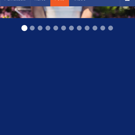
kāzu pusķi