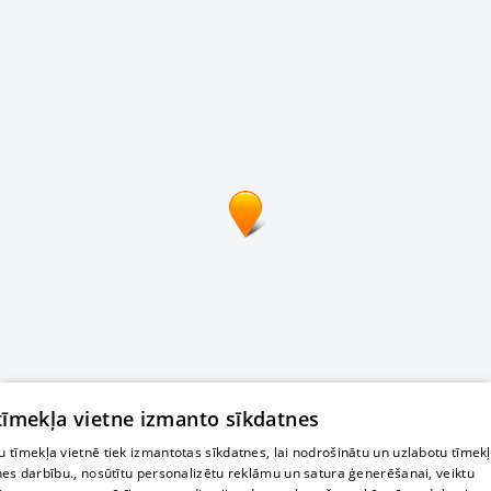
 tīmekļa vietne izmanto sīkdatnes
 tīmekļa vietnē tiek izmantotas sīkdatnes, lai nodrošinātu un uzlabotu tīmek
nes darbību., nosūtītu personalizētu reklāmu un satura ģenerēšanai, veiktu