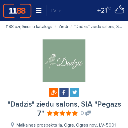
°C
+21
LV
1188 uzņēmumu katalogs
Ziedi
"Dadzis" ziedu salons, SIA "Pegazs 7"
"Dadzis" ziedu salons, SIA "Pegazs
7"
0
Mālkalnes prospekts 1a, Ogre, Ogres nov., LV-5001