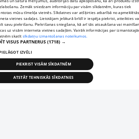
āmas un satura mērījumus, auditorijas datu apkopošanu, kā arī produktu izst
zlabošanu. Zemāk sniedzam informāciju par visām sīkdatnēm, kuras tiek
ntotas mūsu tīmekļa vietnēs. Sīkdatnes var atšķirties atkarībā no apmeklētā
rneta vietnes sadaļas. Lietotājam jebkurā brīdī ir iespēja piekrist, atteikties va
īt savu piekrišanu. Piekrišanas sniegšana, kā arī tās atsaukšana vai mainīša
ecas uz visām interneta vietnes sadaļām. Vairāk informācijas par izmantotaj
atnēm skatīt
sīkdatņu izmantošanas noteikumos.
ĪT VISUS PARTNERUS
(1718) →
PIELĀGOT IZVĒLI
PIEKRIST VISĀM SĪKDATNĒM
ATSTĀT TEHNISKĀS SĪKDATNES
TEHNISKĀS/OBLIGĀTĀS
STATISTIKAS
MĒRĶĒŠANA
FUNKCIONĀLĀS
NEKLASIFICĒTĀS
ehniskās/obligātās
Statistikas
Mērķēšana
Funkcionālās
Neklasificēt