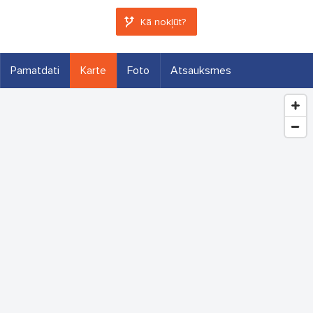
Kā nokļūt?
Pamatdati
Karte
Foto
Atsauksmes