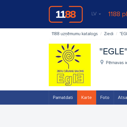
1188 p
LV
1188 uzņēmumu katalogs
Ziedi
"EG
"EGLE"
Pērnavas i
Pamatdati
Karte
Foto
Ats