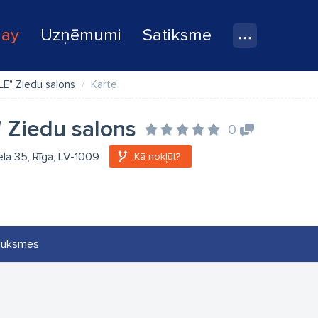
lay
Uzņēmumi
Satiksme
LE" Ziedu salons
Karte
 Ziedu salons
0
ela 35, Rīga, LV-1009
Kā nokļūt?
auksmes