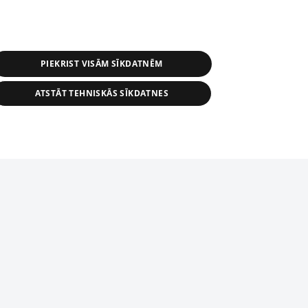
PIEKRIST VISĀM SĪKDATNĒM
ATSTĀT TEHNISKĀS SĪKDATNES
s, tās daļas vai datu bāzē iekļautās
ai informācijas daļas pavairošana vai
ādā formā stingri aizliegta. Tāpat arī ir
tīmekļa vietne nevarēs pilnvērtīgi darboties un sniegt
pielāde automātiskā režīmā. Jebkura
publicētā materiāla pārpublicēšana ir
zliegta bez 1188 web lapas redakcijas