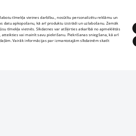
zlabotu tīmekļa vietnes darbību., nosūtītu personalizētu reklāmu un
as datu apkopošanu, kā arī produktu izstrādi un uzlabošanu. Zemāk
su tīmekļa vietnēs. Sīkdatnes var atšķirties atkarībā no apmeklētās
, atteikties vai mainīt savu piekrišanu. Piekrišanas sniegšana, kā arī
adaļām. Vairāk informācijas par izmantotajām sīkdatnēm skatīt
ĒRĶĒŠANA
FUNKCIONĀLĀS
NEKLASIFICĒTĀS
1188 datu bāze
obligātās
Statistikas
Mērķēšana
Funkcionālās
Neklasificētās
informācijas, v
izplatīšana jebk
eklēt un pārlūkot tīmekļa vietni un izmantot tās piedāvātās iespējas. Bez šīm sīkdatnēm 
aizliegta leju
mi
Kinoteātros
1188 web lapā 
, vilcieni,
TV programma
kategoriski ai
ksts
tiskie reisi
atļaujas.
Līguma noteikumi