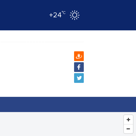
°C
+24