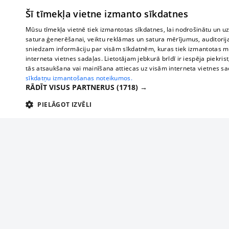
Šī tīmekļa vietne izmanto sīkdatnes
Mūsu tīmekļa vietnē tiek izmantotas sīkdatnes, lai nodrošinātu un u
satura ģenerēšanai, veiktu reklāmas un satura mērījumus, auditorij
sniedzam informāciju par visām sīkdatnēm, kuras tiek izmantotas mū
interneta vietnes sadaļas. Lietotājam jebkurā brīdī ir iespēja piekrist
tās atsaukšana vai mainīšana attiecas uz visām interneta vietnes s
sīkdatņu izmantošanas noteikumos.
RĀDĪT VISUS PARTNERUS
(1718) →
PIELĀGOT IZVĒLI
TEHNISKĀS/OBLIGĀTĀS
STATISTIKAS
M
Tehniskās/
Tehniskās/obligātās sīkdatnes nepieciešamas, lai lietotājs varētu brīvi apm
lietotājam nepieciešamo informāciju.
Par mums
Uzņēmu
Nodrošinātājs
/
Darbības
Reklāma
Autobusi
Nosaukums
Apra
Domēns
ilgums
starptau
Biznesa klientiem