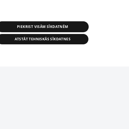
PIEKRIST VISĀM SĪKDATNĒM
ATSTĀT TEHNISKĀS SĪKDATNES
s, tās daļas vai datu bāzē iekļautās
ai informācijas daļas pavairošana vai
ādā formā stingri aizliegta. Tāpat arī ir
tīmekļa vietne nevarēs pilnvērtīgi darboties un sniegt
pielāde automātiskā režīmā. Jebkura
publicētā materiāla pārpublicēšana ir
zliegta bez 1188 web lapas redakcijas