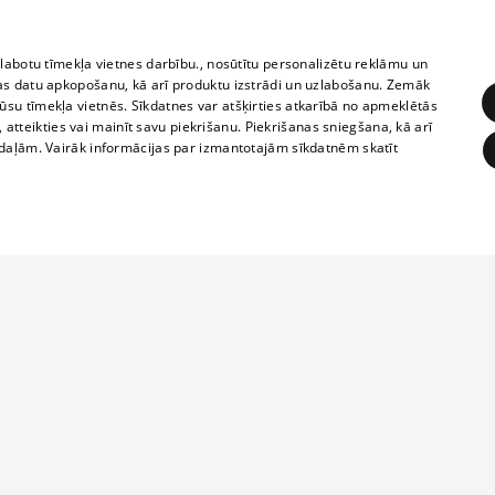
zlabotu tīmekļa vietnes darbību., nosūtītu personalizētu reklāmu un
as datu apkopošanu, kā arī produktu izstrādi un uzlabošanu. Zemāk
su tīmekļa vietnēs. Sīkdatnes var atšķirties atkarībā no apmeklētās
, atteikties vai mainīt savu piekrišanu. Piekrišanas sniegšana, kā arī
adaļām. Vairāk informācijas par izmantotajām sīkdatnēm skatīt
ĒRĶĒŠANA
FUNKCIONĀLĀS
NEKLASIFICĒTĀS
1188 datu bāze
obligātās
Statistikas
Mērķēšana
Funkcionālās
Neklasificētās
informācijas, v
izplatīšana jebk
eklēt un pārlūkot tīmekļa vietni un izmantot tās piedāvātās iespējas. Bez šīm sīkdatnēm 
aizliegta leju
mi
Kinoteātros
1188 web lapā 
, vilcieni,
TV programma
kategoriski ai
ksts
tiskie reisi
atļaujas.
Līguma noteikumi