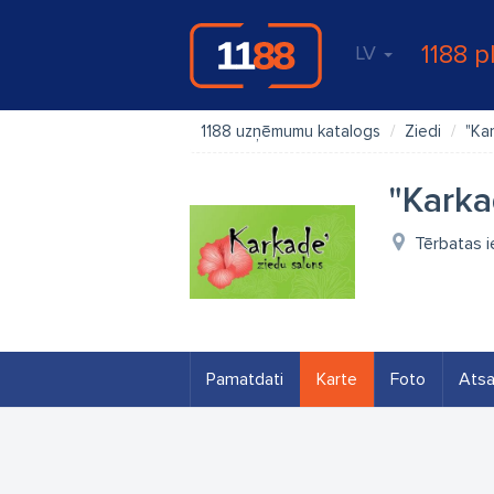
1188 p
LV
1188 uzņēmumu katalogs
Ziedi
"Ka
"Karka
Tērbatas ie
Pamatdati
Karte
Foto
Ats