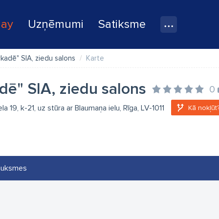
lay
Uzņēmumi
Satiksme
rkadē" SIA, ziedu salons
Karte
dē" SIA, ziedu salons
0
la 19, k-21, uz stūra ar Blaumaņa ielu, Rīga, LV-1011
Kā nokļūt
auksmes