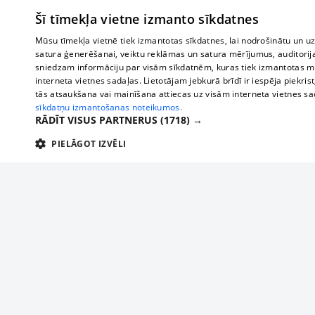
Šī tīmekļa vietne izmanto sīkdatnes
Mūsu tīmekļa vietnē tiek izmantotas sīkdatnes, lai nodrošinātu un u
satura ģenerēšanai, veiktu reklāmas un satura mērījumus, auditorij
sniedzam informāciju par visām sīkdatnēm, kuras tiek izmantotas mū
interneta vietnes sadaļas. Lietotājam jebkurā brīdī ir iespēja piekrist
tās atsaukšana vai mainīšana attiecas uz visām interneta vietnes s
sīkdatņu izmantošanas noteikumos.
RĀDĪT VISUS PARTNERUS
(1718) →
PIELĀGOT IZVĒLI
TEHNISKĀS/OBLIGĀTĀS
STATISTIKAS
M
Tehniskās/
Tehniskās/obligātās sīkdatnes nepieciešamas, lai lietotājs varētu brīvi apm
lietotājam nepieciešamo informāciju.
Par mums
Uzņēmu
Nodrošinātājs
/
Darbības
Reklāma
Autobusi
Nosaukums
Apra
Domēns
ilgums
starptau
Biznesa klientiem