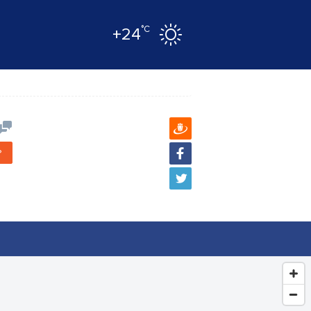
°C
+24
?