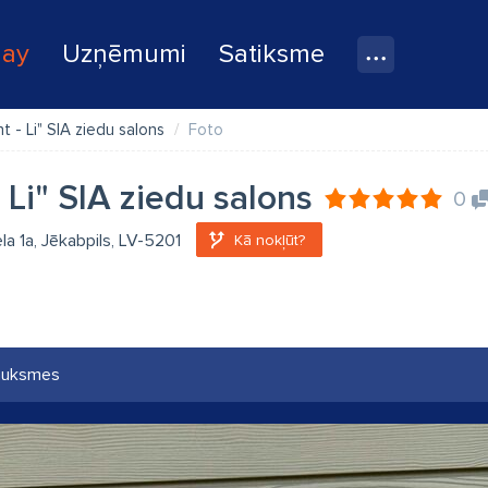
lay
Uzņēmumi
Satiksme
t - Li" SIA ziedu salons
Foto
 Li" SIA ziedu salons
0
ela 1a, Jēkabpils, LV-5201
Kā nokļūt?
auksmes