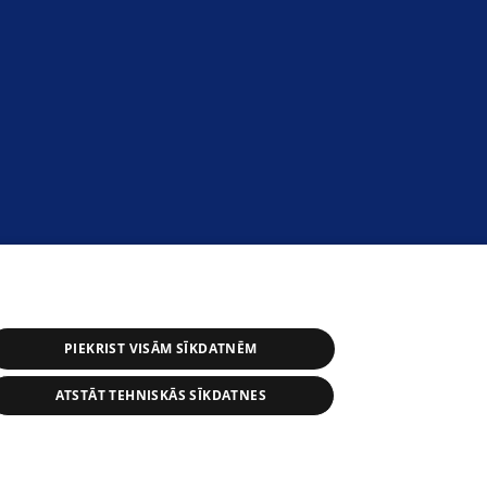
PIEKRIST VISĀM SĪKDATNĒM
ATSTĀT TEHNISKĀS SĪKDATNES