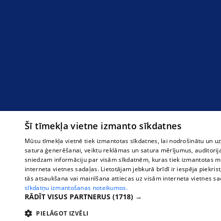
Šī tīmekļa vietne izmanto sīkdatnes
Mūsu tīmekļa vietnē tiek izmantotas sīkdatnes, lai nodrošinātu un u
satura ģenerēšanai, veiktu reklāmas un satura mērījumus, auditorij
sniedzam informāciju par visām sīkdatnēm, kuras tiek izmantotas mū
interneta vietnes sadaļas. Lietotājam jebkurā brīdī ir iespēja piekrist
tās atsaukšana vai mainīšana attiecas uz visām interneta vietnes s
sīkdatņu izmantošanas noteikumos.
RĀDĪT VISUS PARTNERUS
(1718) →
PIELĀGOT IZVĒLI