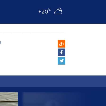
°C
+20