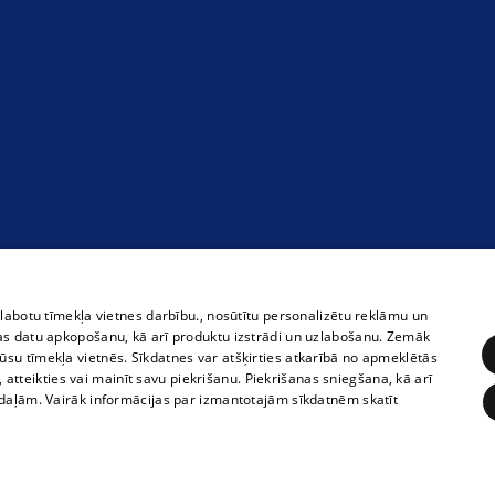
zlabotu tīmekļa vietnes darbību., nosūtītu personalizētu reklāmu un
as datu apkopošanu, kā arī produktu izstrādi un uzlabošanu. Zemāk
su tīmekļa vietnēs. Sīkdatnes var atšķirties atkarībā no apmeklētās
, atteikties vai mainīt savu piekrišanu. Piekrišanas sniegšana, kā arī
adaļām. Vairāk informācijas par izmantotajām sīkdatnēm skatīt