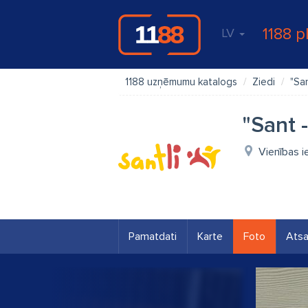
1188 p
LV
1188 uzņēmumu katalogs
Ziedi
"San
"Sant -
Vienības i
Pamatdati
Karte
Foto
Ats