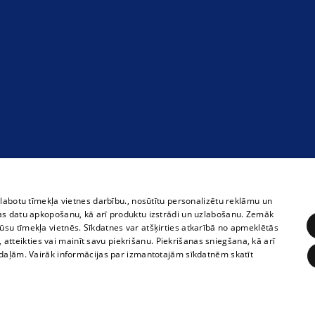
zlabotu tīmekļa vietnes darbību., nosūtītu personalizētu reklāmu un
as datu apkopošanu, kā arī produktu izstrādi un uzlabošanu. Zemāk
su tīmekļa vietnēs. Sīkdatnes var atšķirties atkarībā no apmeklētās
, atteikties vai mainīt savu piekrišanu. Piekrišanas sniegšana, kā arī
adaļām. Vairāk informācijas par izmantotajām sīkdatnēm skatīt