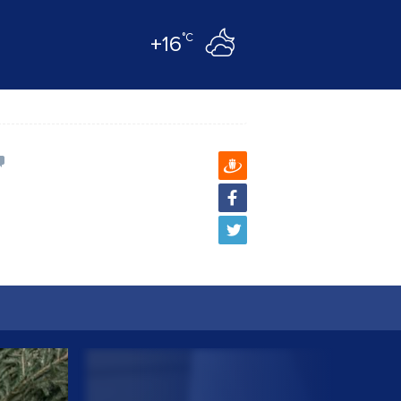
°C
+16