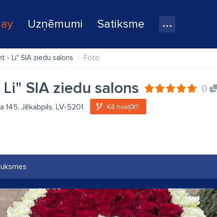
lay
Uzņēmumi
Satiksme
t - Li" SIA ziedu salons
Foto
 Li" SIA ziedu salons
0
ela 145, Jēkabpils, LV-5201
Kā nokļūt?
auksmes