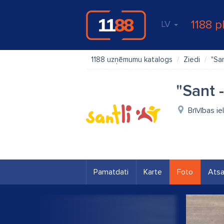
1188 p
LV
1188 uzņēmumu katalogs
Ziedi
"San
"Sant -
Brīvības i
Pamatdati
Karte
Foto
Ats