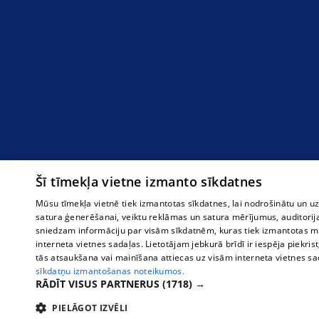
Šī tīmekļa vietne izmanto sīkdatnes
Mūsu tīmekļa vietnē tiek izmantotas sīkdatnes, lai nodrošinātu un u
satura ģenerēšanai, veiktu reklāmas un satura mērījumus, auditorij
sniedzam informāciju par visām sīkdatnēm, kuras tiek izmantotas mū
interneta vietnes sadaļas. Lietotājam jebkurā brīdī ir iespēja piekrist
tās atsaukšana vai mainīšana attiecas uz visām interneta vietnes s
sīkdatņu izmantošanas noteikumos.
RĀDĪT VISUS PARTNERUS
(1718) →
PIELĀGOT IZVĒLI