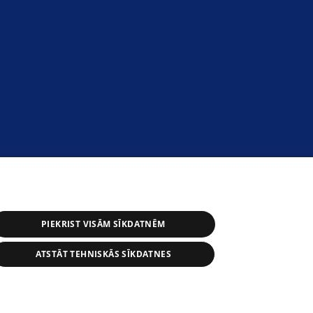
PIEKRIST VISĀM SĪKDATNĒM
ATSTĀT TEHNISKĀS SĪKDATNES