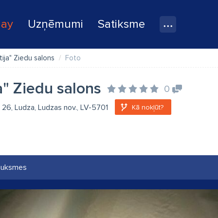
lay
Uzņēmumi
Satiksme
tija" Ziedu salons
Foto
ja" Ziedu salons
0
a 26, Ludza, Ludzas nov., LV-5701
Kā nokļūt?
auksmes