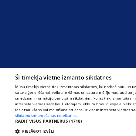
Šī tīmekļa vietne izmanto sīkdatnes
Mūsu tīmekļa vietnē tiek izmantotas sīkdatnes, lai nodrošinātu un u
satura ģenerēšanai, veiktu reklāmas un satura mērījumus, auditorij
sniedzam informāciju par visām sīkdatnēm, kuras tiek izmantotas mū
interneta vietnes sadaļas. Lietotājam jebkurā brīdī ir iespēja piekrist
tās atsaukšana vai mainīšana attiecas uz visām interneta vietnes s
sīkdatņu izmantošanas noteikumos.
RĀDĪT VISUS PARTNERUS
(1718) →
PIELĀGOT IZVĒLI