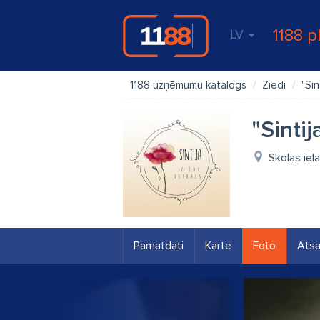
1188 p
LV
1188 uzņēmumu katalogs
Ziedi
"Sin
"Sinti
Skolas iel
Pamatdati
Karte
Foto
Ats