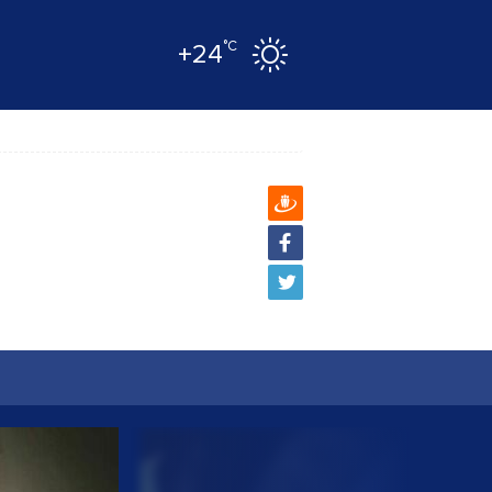
°C
+24