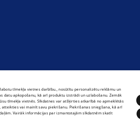
zlabotu tīmekļa vietnes darbību., nosūtītu personalizētu reklāmu un
as datu apkopošanu, kā arī produktu izstrādi un uzlabošanu. Zemāk
su tīmekļa vietnēs. Sīkdatnes var atšķirties atkarībā no apmeklētās
, atteikties vai mainīt savu piekrišanu. Piekrišanas sniegšana, kā arī
adaļām. Vairāk informācijas par izmantotajām sīkdatnēm skatīt