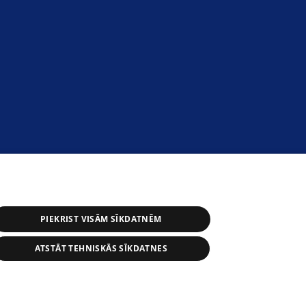
PIEKRIST VISĀM SĪKDATNĒM
ATSTĀT TEHNISKĀS SĪKDATNES