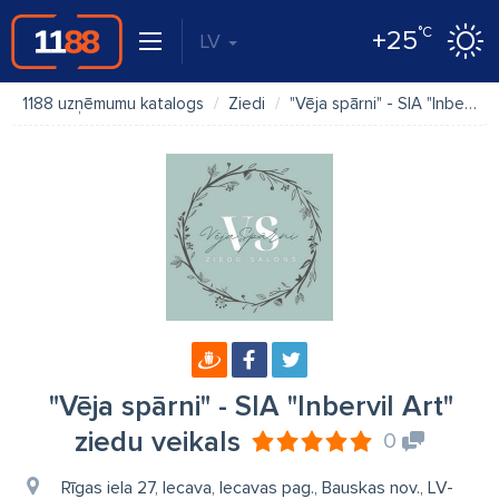
°C
+25
LV
1188 uzņēmumu katalogs
Ziedi
"Vēja spārni" - SIA "Inbervil Art" ziedu veikals
"Vēja spārni" - SIA "Inbervil Art"
ziedu veikals
0
Rīgas iela 27, Iecava, Iecavas pag., Bauskas nov., LV-