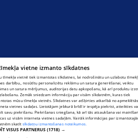
Ziedi
 tīmekļa vietne izmanto sīkdatnes
 tīmekļa vietnē tiek izmantotas sīkdatnes, lai nodrošinātu un uzlabotu tīmek
nes darbību., nosūtītu personalizētu reklāmu un satura ģenerēšanai, veiktu
āmas un satura mērījumus, auditorijas datu apkopošanu, kā arī produktu izst
zlabošanu. Zemāk sniedzam informāciju par visām sīkdatnēm, kuras tiek
ntotas mūsu tīmekļa vietnēs. Sīkdatnes var atšķirties atkarībā no apmeklētā
rneta vietnes sadaļas. Lietotājam jebkurā brīdī ir iespēja piekrist, atteikties va
īt savu piekrišanu. Piekrišanas sniegšana, kā arī tās atsaukšana vai mainīša
ecas uz visām interneta vietnes sadaļām. Vairāk informācijas par izmantotaj
atnēm skatīt
sīkdatņu izmantošanas noteikumos.
ĪT VISUS PARTNERUS
(1718) →