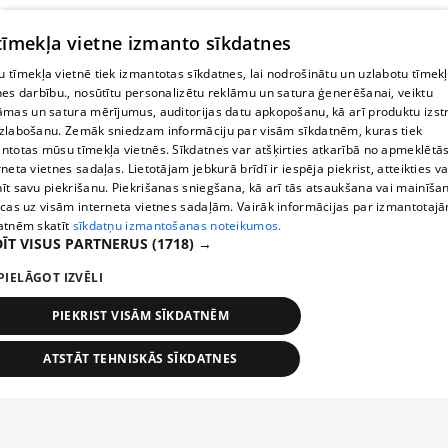
 tīmekļa vietne izmanto sīkdatnes
 tīmekļa vietnē tiek izmantotas sīkdatnes, lai nodrošinātu un uzlabotu tīmek
nes darbību., nosūtītu personalizētu reklāmu un satura ģenerēšanai, veiktu
āmas un satura mērījumus, auditorijas datu apkopošanu, kā arī produktu izst
zlabošanu. Zemāk sniedzam informāciju par visām sīkdatnēm, kuras tiek
ntotas mūsu tīmekļa vietnēs. Sīkdatnes var atšķirties atkarībā no apmeklētā
rneta vietnes sadaļas. Lietotājam jebkurā brīdī ir iespēja piekrist, atteikties va
īt savu piekrišanu. Piekrišanas sniegšana, kā arī tās atsaukšana vai mainīša
ecas uz visām interneta vietnes sadaļām. Vairāk informācijas par izmantotaj
atnēm skatīt
sīkdatņu izmantošanas noteikumos.
ĪT VISUS PARTNERUS
(1718) →
PIELĀGOT IZVĒLI
PIEKRIST VISĀM SĪKDATNĒM
ATSTĀT TEHNISKĀS SĪKDATNES
TEHNISKĀS/OBLIGĀTĀS
STATISTIKAS
MĒRĶĒŠANA