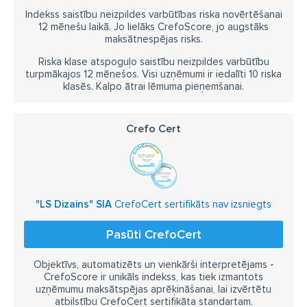
Indekss saistību neizpildes varbūtības riska novērtēšanai
12 mēnešu laikā. Jo lielāks CrefoScore, jo augstāks
maksātnespējas risks.
Riska klase atspoguļo saistību neizpildes varbūtību
turpmākajos 12 mēnešos. Visi uzņēmumi ir iedalīti 10 riska
klasēs. Kalpo ātrai lēmuma pieņemšanai.
Crefo Cert
"LS Dizains" SIA
CrefoCert sertifikāts nav izsniegts
Pasūti CrefoCert
Objektīvs, automatizēts un vienkārši interpretējams -
CrefoScore ir unikāls indekss, kas tiek izmantots
uzņēmumu maksātspējas aprēķināšanai, lai izvērtētu
atbilstību CrefoCert sertifikāta standartam.