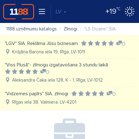
°C
+19
LV
1188 uzņēmumu katalogs
Zīmogi
"LS Dizains" SIA
"LGV" SIA, Reklāma Jūsu biznesam
0
Krišjāņa Barona iela 19, Rīga, LV-1011
"Viss Plusā"- zīmogu izgatavošana 3 stundu laikā
0
Aleksandra Čaka iela 128, K - 1, Rīga, LV-1012
"Vidzemes papīrs" SIA, zīmogi
0
Rīgas iela 38, Valmiera, LV-4201