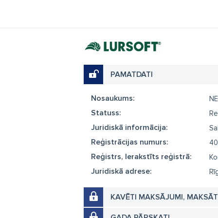
PAMATDATI
Nosaukums:
NE
Statuss:
Re
Juridiskā informācija:
Sa
Reģistrācijas numurs:
40
Reģistrs, Ierakstīts reģistrā:
Ko
Juridiskā adrese:
Rī
KAVĒTI MAKSĀJUMI, MAKSĀ
GADA PĀRSKATI