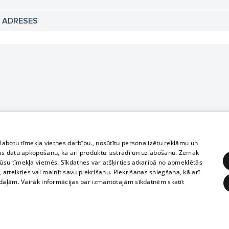
N ADRESES
zlabotu tīmekļa vietnes darbību., nosūtītu personalizētu reklāmu un
as datu apkopošanu, kā arī produktu izstrādi un uzlabošanu. Zemāk
su tīmekļa vietnēs. Sīkdatnes var atšķirties atkarībā no apmeklētās
, atteikties vai mainīt savu piekrišanu. Piekrišanas sniegšana, kā arī
adaļām. Vairāk informācijas par izmantotajām sīkdatnēm skatīt