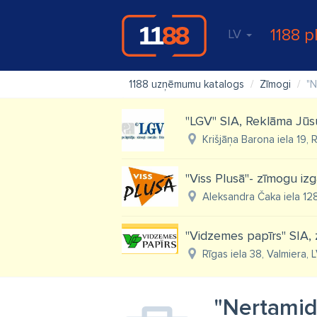
1188 p
LV
1188 uzņēmumu katalogs
Zīmogi
"N
"LGV" SIA, Reklāma Jū
Krišjāņa Barona iela 19, R
"Viss Plusā"- zīmogu iz
Aleksandra Čaka iela 128,
"Vidzemes papīrs" SIA, 
Rīgas iela 38, Valmiera, 
"Nertamid