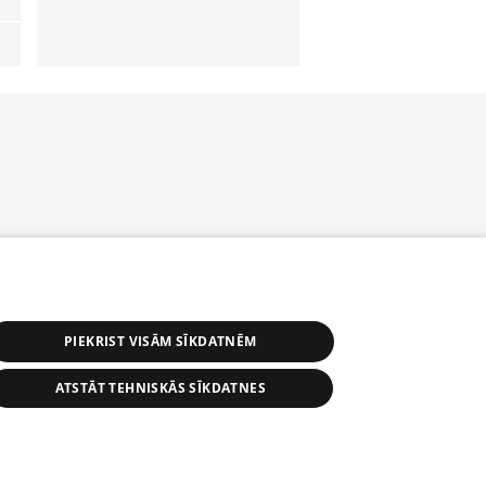
PIEKRIST VISĀM SĪKDATNĒM
ATSTĀT TEHNISKĀS SĪKDATNES