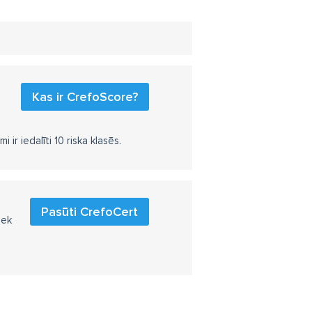
Kas ir CrefoScore?
r iedalīti 10 riska klasēs.
Pasūti CrefoCert
iek