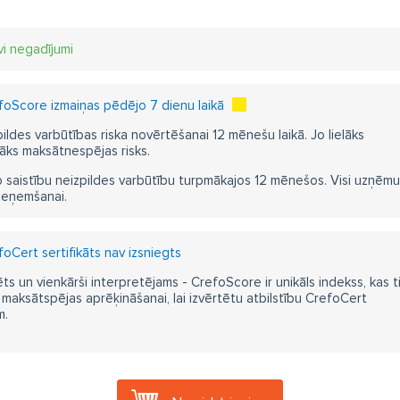
vi negadījumi
oScore izmaiņas pēdējo 7 dienu laikā
pildes varbūtības riska novērtēšanai 12 mēnešu laikā. Jo lielāks
āks maksātnespējas risks.
 saistību neizpildes varbūtību turpmākajos 12 mēnešos. Visi uzņēmumi i
ieņemšanai.
oCert sertifikāts nav izsniegts
ts un vienkārši interpretējams - CrefoScore ir unikāls indekss, kas t
aksātspējas aprēķināšanai, lai izvērtētu atbilstību CrefoCert
m.