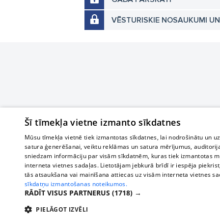
VĒSTURISKIE NOSAUKUMI U
Šī tīmekļa vietne izmanto sīkdatnes
Mūsu tīmekļa vietnē tiek izmantotas sīkdatnes, lai nodrošinātu un u
satura ģenerēšanai, veiktu reklāmas un satura mērījumus, auditorij
sniedzam informāciju par visām sīkdatnēm, kuras tiek izmantotas mū
interneta vietnes sadaļas. Lietotājam jebkurā brīdī ir iespēja piekrist
tās atsaukšana vai mainīšana attiecas uz visām interneta vietnes s
sīkdatņu izmantošanas noteikumos.
RĀDĪT VISUS PARTNERUS
(1718) →
PIELĀGOT IZVĒLI