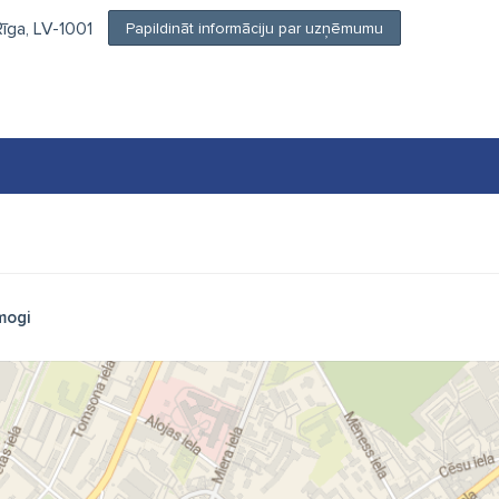
Rīga, LV-1001
Papildināt informāciju par uzņēmumu
mogi