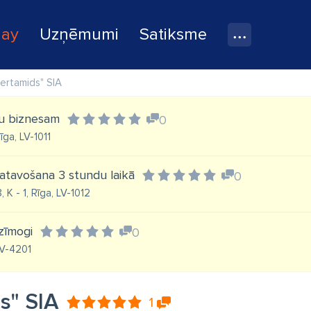
lay
Uzņēmumi
Satiksme
ertamids" SIA
su biznesam
0
īga, LV-1011
gatavošana 3 stundu laikā
0
 K - 1, Rīga, LV-1012
zīmogi
0
LV-4201
s" SIA
1