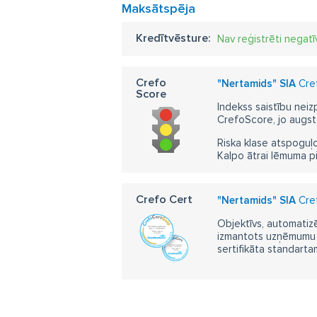
Maksātspēja
Kredītvēsture:
Nav reģistrēti negatī
Crefo
"Nertamids" SIA
Cref
Score
Indekss saistību neiz
CrefoScore, jo augst
Riska klase atspoguļo
Kalpo ātrai lēmuma p
Crefo Cert
"Nertamids" SIA
Cref
Objektīvs, automatizē
izmantots uzņēmumu m
sertifikāta standarta