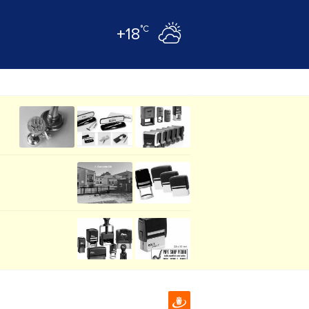
°C
+18