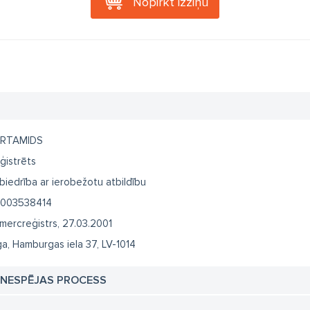
Nopirkt izziņu
RTAMIDS
ģistrēts
biedrība ar ierobežotu atbildību
003538414
mercreģistrs, 27.03.2001
ga, Hamburgas iela 37, LV-1014
TNESPĒJAS PROCESS