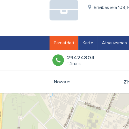
Brīvības iela 109, 
Pamatdati
Karte
Atsauksmes
29424804
Tālrunis
Nozare:
Zī