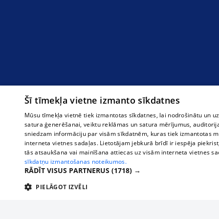
Šī tīmekļa vietne izmanto sīkdatnes
Mūsu tīmekļa vietnē tiek izmantotas sīkdatnes, lai nodrošinātu un u
satura ģenerēšanai, veiktu reklāmas un satura mērījumus, auditorij
sniedzam informāciju par visām sīkdatnēm, kuras tiek izmantotas mū
interneta vietnes sadaļas. Lietotājam jebkurā brīdī ir iespēja piekrist
tās atsaukšana vai mainīšana attiecas uz visām interneta vietnes s
sīkdatņu izmantošanas noteikumos.
RĀDĪT VISUS PARTNERUS
(1718) →
PIELĀGOT IZVĒLI
TEHNISKĀS/OBLIGĀTĀS
STATISTIKAS
M