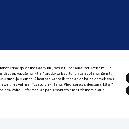
zlabotu tīmekļa vietnes darbību., nosūtītu personalizētu reklāmu un
as datu apkopošanu, kā arī produktu izstrādi un uzlabošanu. Zemāk
su tīmekļa vietnēs. Sīkdatnes var atšķirties atkarībā no apmeklētās
, atteikties vai mainīt savu piekrišanu. Piekrišanas sniegšana, kā arī
adaļām. Vairāk informācijas par izmantotajām sīkdatnēm skatīt
ĒRĶĒŠANA
FUNKCIONĀLĀS
NEKLASIFICĒTĀS