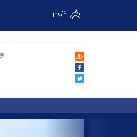
°C
+19