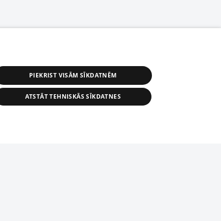
PIEKRIST VISĀM SĪKDATNĒM
ATSTĀT TEHNISKĀS SĪKDATNES
s, tās daļas vai datu bāzē iekļautās
ai informācijas daļas pavairošana vai
ādā formā stingri aizliegta. Tāpat arī ir
tīmekļa vietne nevarēs pilnvērtīgi darboties un sniegt
pielāde automātiskā režīmā. Jebkura