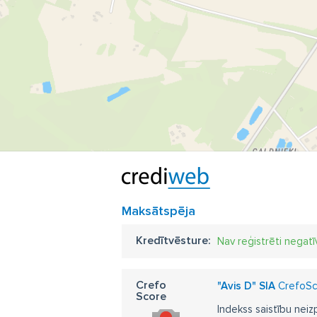
Maksātspēja
Kredītvēsture:
Nav reģistrēti negatī
Crefo
"Avis D" SIA
CrefoSco
Score
Indekss saistību neiz