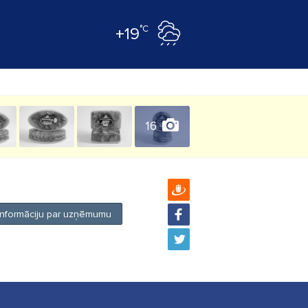
°C
+19
16
 informāciju par uzņēmumu