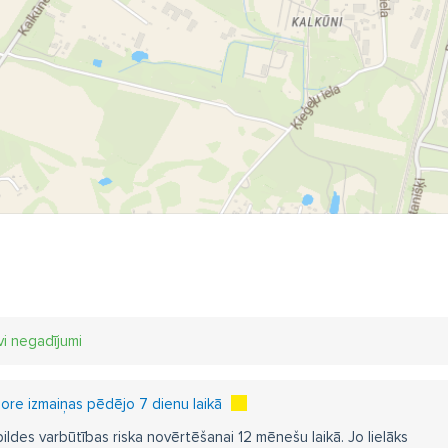
vi negadījumi
re izmaiņas pēdējo 7 dienu laikā
pildes varbūtības riska novērtēšanai 12 mēnešu laikā. Jo lielāks