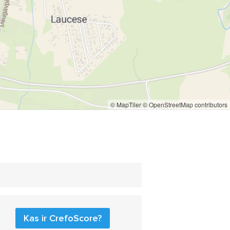
© MapTiler
© OpenStreetMap contributors
Kas ir CrefoScore?