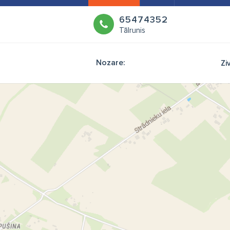
65474352
Tālrunis
Nozare:
Zi