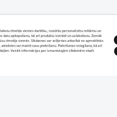
zlabotu tīmekļa vietnes darbību., nosūtītu personalizētu reklāmu un
as datu apkopošanu, kā arī produktu izstrādi un uzlabošanu. Zemāk
su tīmekļa vietnēs. Sīkdatnes var atšķirties atkarībā no apmeklētās
, atteikties vai mainīt savu piekrišanu. Piekrišanas sniegšana, kā arī
adaļām. Vairāk informācijas par izmantotajām sīkdatnēm skatīt
ĒRĶĒŠANA
FUNKCIONĀLĀS
NEKLASIFICĒTĀS
1188 datu bāze
obligātās
Statistikas
Mērķēšana
Funkcionālās
Neklasificētās
informācijas, v
izplatīšana jebk
eklēt un pārlūkot tīmekļa vietni un izmantot tās piedāvātās iespējas. Bez šīm sīkdatnēm 
aizliegta leju
mi
Kinoteātros