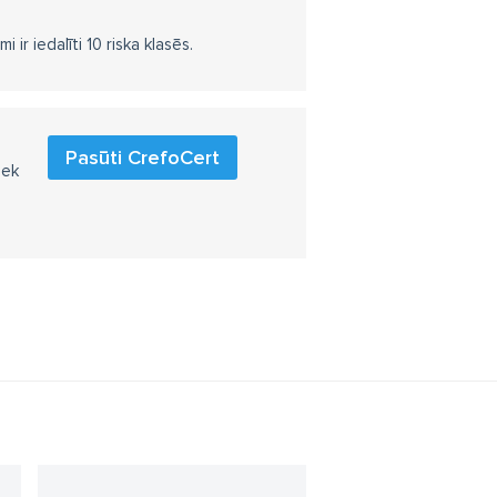
r iedalīti 10 riska klasēs.
Pasūti CrefoCert
iek