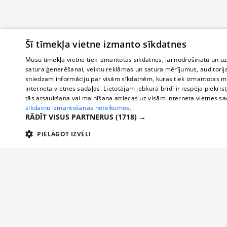
Šī tīmekļa vietne izmanto sīkdatnes
Mūsu tīmekļa vietnē tiek izmantotas sīkdatnes, lai nodrošinātu un u
satura ģenerēšanai, veiktu reklāmas un satura mērījumus, auditorij
sniedzam informāciju par visām sīkdatnēm, kuras tiek izmantotas mū
interneta vietnes sadaļas. Lietotājam jebkurā brīdī ir iespēja piekrist
tās atsaukšana vai mainīšana attiecas uz visām interneta vietnes s
sīkdatņu izmantošanas noteikumos.
RĀDĪT VISUS PARTNERUS
(1718) →
PIELĀGOT IZVĒLI
TEHNISKĀS/OBLIGĀTĀS
STATISTIKAS
M
Tehniskās/
Tehniskās/obligātās sīkdatnes nepieciešamas, lai lietotājs varētu brīvi apm
lietotājam nepieciešamo informāciju.
Par mums
Uzņēmu