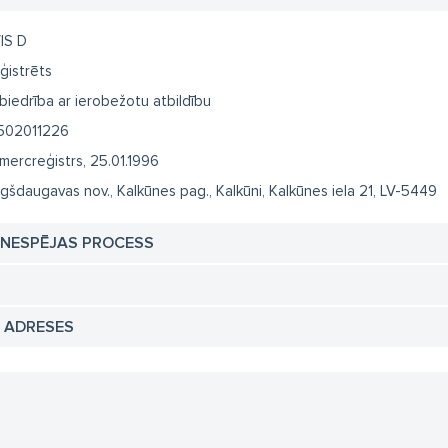
IS D
ģistrēts
biedrība ar ierobežotu atbildību
502011226
mercreģistrs, 25.01.1996
gšdaugavas nov., Kalkūnes pag., Kalkūni, Kalkūnes iela 21, LV-5449
TNESPĒJAS PROCESS
N ADRESES