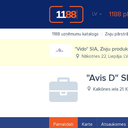
1188 p
LV
1188 uzņēmumu katalogs
Zivju pārst
"Vido" SIA, Zivju produk
Nākotnes 22, Liepāja, L
"Avis D" S
Kalkūnes iela 21,
Pamatdati
Karte
Atsauksmes