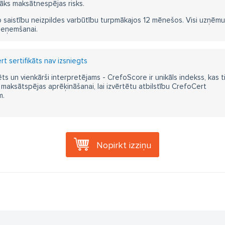
āks maksātnespējas risks.
 saistību neizpildes varbūtību turpmākajos 12 mēnešos. Visi uzņēmumi i
ieņemšanai.
t sertifikāts nav izsniegts
ts un vienkārši interpretējams - CrefoScore ir unikāls indekss, kas t
aksātspējas aprēķināšanai, lai izvērtētu atbilstību CrefoCert
m.
Nopirkt izziņu