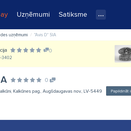
lay
Uzņēmumi
Satiksme
rādes uzņēmumi
"Avis D" SIA
cija
0
V-3402
IA
0
 Kalkūni, Kalkūnes pag., Augšdaugavas nov., LV-5449
Papildināt