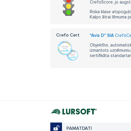
CrefoScore, jo augst
Riska klase atspoguļo
Kalpo ātrai lēmuma p
Crefo Cert
"Avis D" SIA
CrefoCer
Objektīvs, automatizē
izmantots uzņēmumu m
sertifikāta standarta
PAMATDATI