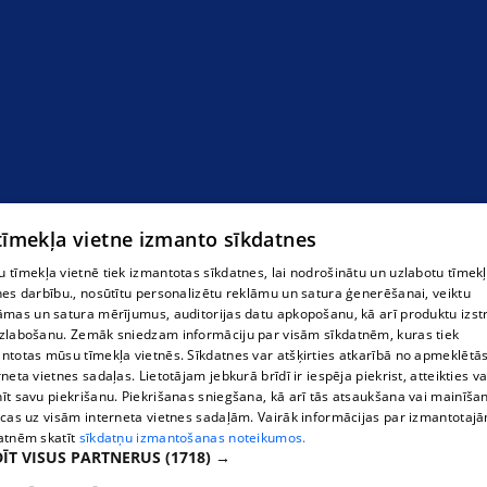
"Āgenskalna zobārstniecības centrs" SIA
 tīmekļa vietne izmanto sīkdatnes
 tīmekļa vietnē tiek izmantotas sīkdatnes, lai nodrošinātu un uzlabotu tīmek
nes darbību., nosūtītu personalizētu reklāmu un satura ģenerēšanai, veiktu
āmas un satura mērījumus, auditorijas datu apkopošanu, kā arī produktu izst
zlabošanu. Zemāk sniedzam informāciju par visām sīkdatnēm, kuras tiek
ntotas mūsu tīmekļa vietnēs. Sīkdatnes var atšķirties atkarībā no apmeklētā
rneta vietnes sadaļas. Lietotājam jebkurā brīdī ir iespēja piekrist, atteikties va
īt savu piekrišanu. Piekrišanas sniegšana, kā arī tās atsaukšana vai mainīša
ecas uz visām interneta vietnes sadaļām. Vairāk informācijas par izmantotaj
atnēm skatīt
sīkdatņu izmantošanas noteikumos.
ĪT VISUS PARTNERUS
(1718) →