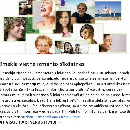
 tīmekļa vietne izmanto sīkdatnes
 tīmekļa vietnē tiek izmantotas sīkdatnes, lai nodrošinātu un uzlabotu tīmek
Zobārsts Purvciemā
nes darbību., nosūtītu personalizētu reklāmu un satura ģenerēšanai, veiktu
āmas un satura mērījumus, auditorijas datu apkopošanu, kā arī produktu izst
zlabošanu. Zemāk sniedzam informāciju par visām sīkdatnēm, kuras tiek
ntotas mūsu tīmekļa vietnēs. Sīkdatnes var atšķirties atkarībā no apmeklētā
rneta vietnes sadaļas. Lietotājam jebkurā brīdī ir iespēja piekrist, atteikties va
īt savu piekrišanu. Piekrišanas sniegšana, kā arī tās atsaukšana vai mainīša
ecas uz visām interneta vietnes sadaļām. Vairāk informācijas par izmantotaj
atnēm skatīt
sīkdatņu izmantošanas noteikumos.
ĪT VISUS PARTNERUS
(1718) →