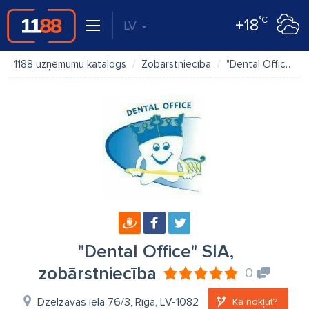
°C
+18
LV
1188 uzņēmumu katalogs
Zobārstniecība
"Dental Office" SIA, zobārstniecība
"Dental Office" SIA,
zobārstniecība
0
Dzelzavas iela 76/3, Rīga, LV-1082
Kā nokļūt?