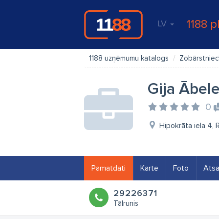
1188 p
LV
1188 uzņēmumu katalogs
Zobārstniec
Gija Ābel
0
Hipokrāta iela 4, 
Pamatdati
Karte
Foto
Ats
29226371
Tālrunis