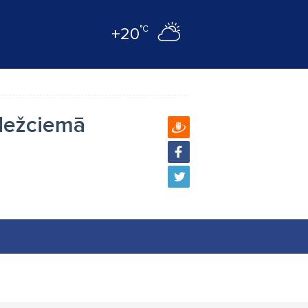
°C
+20
 Mežciemā