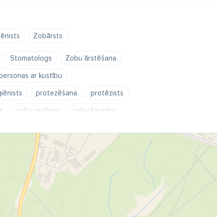
iēnists
Zobārsts
Stomatologs
Zobu ārstēšana
personas ar kustību
giēnists
protezēšana
protēzists
a
zobu raušana
zobu ķirurģija
ā
zobārsts
zobārsts Rīga
ārts
ķirurģija