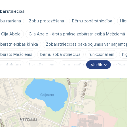
bārstniecība
bu raušana
Zobu protezēšana
Bērnu zobārstniecība
Hig
. Gija Ābele
Gija Ābele - ārsta prakse zobārstniecībā Mežciemā
bārstniecības klīnika
Zobārstniecības pakalpojumus var saņemt 
bārsts Mežciemā
bērnu zobārstniecība
funkcionāliem
hi
omatoloģija
traucējumiem
zobu higiēna
zobu protezēšan
Vairāk
bārsta cenas
zobārsti
zobārstniecība
zobārstniecība Rīg
bārsts mežciems
zobārtniecības pakalpojums Mežciemā
zob