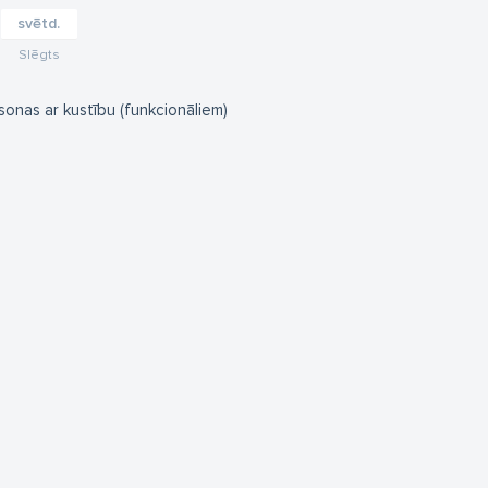
svētd.
Slēgts
onas ar kustību (funkcionāliem)