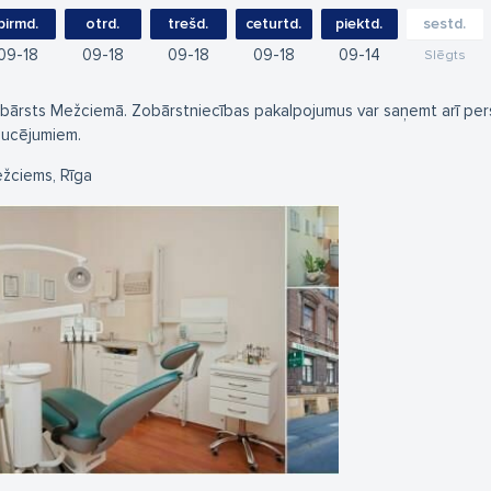
pirmd.
otrd.
trešd.
ceturtd.
piektd.
sestd.
09
18
09
18
09
18
09
18
09
14
Slēgts
bārsts Mežciemā. Zobārstniecības pakalpojumus var saņemt arī pers
aucējumiem.
žciems, Rīga