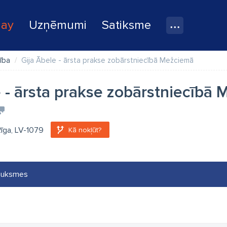
lay
Uzņēmumi
Satiksme
ība
Gija Ābele - ārsta prakse zobārstniecībā Mežciemā
e - ārsta prakse zobārstniecībā
Rīga, LV-1079
Kā nokļūt?
auksmes