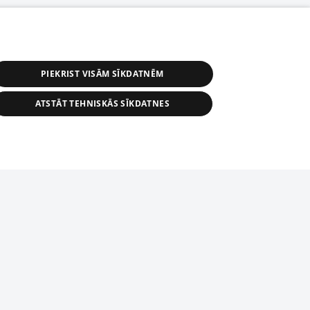
PIEKRIST VISĀM SĪKDATNĒM
ATSTĀT TEHNISKĀS SĪKDATNES
s, tās daļas vai datu bāzē iekļautās
ai informācijas daļas pavairošana vai
ādā formā stingri aizliegta. Tāpat arī ir
tīmekļa vietne nevarēs pilnvērtīgi darboties un sniegt
pielāde automātiskā režīmā. Jebkura
publicētā materiāla pārpublicēšana ir
zliegta bez 1188 web lapas redakcijas