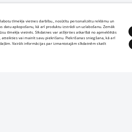
zlabotu tīmekļa vietnes darbību., nosūtītu personalizētu reklāmu un
as datu apkopošanu, kā arī produktu izstrādi un uzlabošanu. Zemāk
su tīmekļa vietnēs. Sīkdatnes var atšķirties atkarībā no apmeklētās
, atteikties vai mainīt savu piekrišanu. Piekrišanas sniegšana, kā arī
adaļām. Vairāk informācijas par izmantotajām sīkdatnēm skatīt
ĒRĶĒŠANA
FUNKCIONĀLĀS
NEKLASIFICĒTĀS
1188 datu bāze
obligātās
Statistikas
Mērķēšana
Funkcionālās
Neklasificētās
informācijas, v
izplatīšana jebk
eklēt un pārlūkot tīmekļa vietni un izmantot tās piedāvātās iespējas. Bez šīm sīkdatnēm 
aizliegta leju
mi
Kinoteātros
1188 web lapā 
, vilcieni,
TV programma
kategoriski ai
ksts
tiskie reisi
atļaujas.