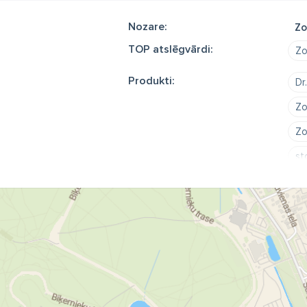
Nozare:
Zo
TOP atslēgvārdi:
Zo
Produkti:
Dr
Zo
Zo
st
zo
zo