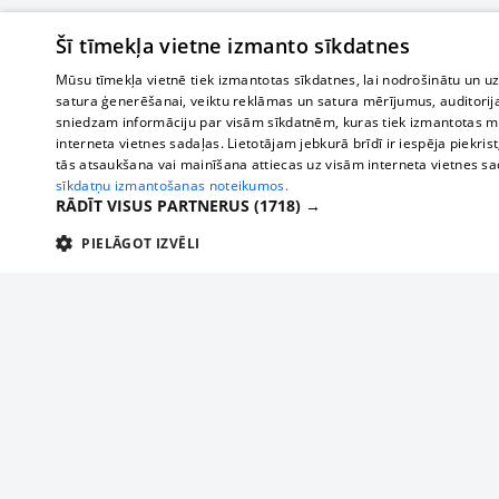
Šī tīmekļa vietne izmanto sīkdatnes
Mūsu tīmekļa vietnē tiek izmantotas sīkdatnes, lai nodrošinātu un u
satura ģenerēšanai, veiktu reklāmas un satura mērījumus, auditorij
sniedzam informāciju par visām sīkdatnēm, kuras tiek izmantotas mū
interneta vietnes sadaļas. Lietotājam jebkurā brīdī ir iespēja piekrist
tās atsaukšana vai mainīšana attiecas uz visām interneta vietnes s
sīkdatņu izmantošanas noteikumos.
RĀDĪT VISUS PARTNERUS
(1718) →
PIELĀGOT IZVĒLI
TEHNISKĀS/OBLIGĀTĀS
STATISTIKAS
M
Tehniskās/
Tehniskās/obligātās sīkdatnes nepieciešamas, lai lietotājs varētu brīvi apm
lietotājam nepieciešamo informāciju.
Par mums
Uzņēmu
Nodrošinātājs
/
Darbības
Reklāma
Autobusi
Nosaukums
Apra
Domēns
ilgums
starptau