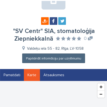
"SV Centr" SIA, stomatoloģija
Ziepniekkalnā
0
Valdeķu iela 55 - 82, Rīga, LV-1058
Papildināt informāciju par uzņēmumu
Pamatdati
Karte
Atsauksmes