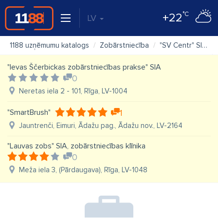
°C
+22
LV
1188 uzņēmumu katalogs
Zobārstniecība
"SV Centr" SIA, stomatoloģija Ziepniekkalnā
"Ievas Ščerbickas zobārstniecības prakse" SIA
0
Neretas iela 2 - 101, Rīga, LV-1004
"SmartBrush"
1
Jauntrenči, Eimuri, Ādažu pag., Ādažu nov., LV-2164
"Lauvas zobs" SIA, zobārstniecības klīnika
0
Meža iela 3, (Pārdaugava), Rīga, LV-1048