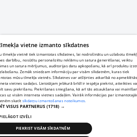
 tīmekļa vietne izmanto sīkdatnes
 tīmekļa vietnē tiek izmantotas sīkdatnes, lai nodrošinātu un uzlabotu tīmek
nes darbību., nosūtītu personalizētu reklāmu un satura ģenerēšanai, veiktu
āmas un satura mērījumus, auditorijas datu apkopošanu, kā arī produktu izst
zlabošanu. Zemāk sniedzam informāciju par visām sīkdatnēm, kuras tiek
ntotas mūsu tīmekļa vietnēs. Sīkdatnes var atšķirties atkarībā no apmeklētā
rneta vietnes sadaļas. Lietotājam jebkurā brīdī ir iespēja piekrist, atteikties va
īt savu piekrišanu. Piekrišanas sniegšana, kā arī tās atsaukšana vai mainīša
ecas uz visām interneta vietnes sadaļām. Vairāk informācijas par izmantotaj
atnēm skatīt
sīkdatņu izmantošanas noteikumos.
ĪT VISUS PARTNERUS
(1718) →
PIELĀGOT IZVĒLI
PIEKRIST VISĀM SĪKDATNĒM