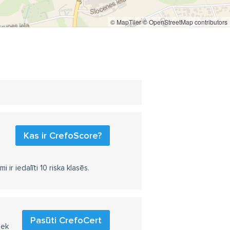
© MapTiler
© OpenStreetMap contributors
Kas ir CrefoScore?
r iedalīti 10 riska klasēs.
Pasūti CrefoCert
iek