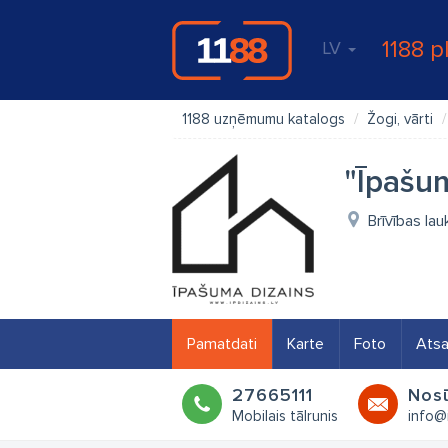
1188 p
LV
1188 uzņēmumu katalogs
Žogi, vārti
"Īpašu
Brīvības la
Pamatdati
Karte
Foto
Ats
27665111
Nosū
Mobilais tālrunis
info@i