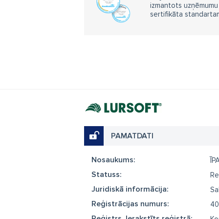
izmantots uzņēmumu m
sertifikāta standarta
PAMATDATI
Nosaukums:
ĪP
Statuss:
Re
Juridiskā informācija:
Sa
Reģistrācijas numurs:
40
Reģistrs, Ierakstīts reģistrā: