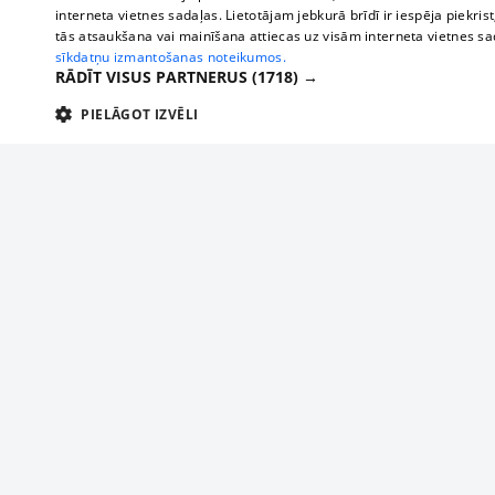
interneta vietnes sadaļas. Lietotājam jebkurā brīdī ir iespēja piekrist
tās atsaukšana vai mainīšana attiecas uz visām interneta vietnes s
sīkdatņu izmantošanas noteikumos.
RĀDĪT VISUS PARTNERUS
(1718) →
PIELĀGOT IZVĒLI
TEHNISKĀS/OBLIGĀTĀS
STATISTIKAS
M
Tehniskās/
Tehniskās/obligātās sīkdatnes nepieciešamas, lai lietotājs varētu brīvi apm
lietotājam nepieciešamo informāciju.
Par mums
Uzņēmu
Nodrošinātājs
/
Darbības
Reklāma
Autobusi
Nosaukums
Apra
Domēns
ilgums
starptau
Biznesa klientiem
delfi-adid
delfi.lv
1 gads
Izdev
Autobus
Tarifi
gdpr
measureadv.com
59
Šis s
Vilcienu
Privātuma politika
minūtes
54
Sīkdatņu iestatījumi
sekundes