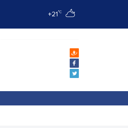
°C
+21