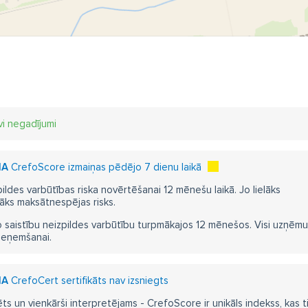
vi negadījumi
IA
CrefoScore izmaiņas pēdējo 7 dienu laikā
pildes varbūtības riska novērtēšanai 12 mēnešu laikā. Jo lielāks
āks maksātnespējas risks.
 saistību neizpildes varbūtību turpmākajos 12 mēnešos. Visi uzņēmumi i
ieņemšanai.
IA
CrefoCert sertifikāts nav izsniegts
ts un vienkārši interpretējams - CrefoScore ir unikāls indekss, kas t