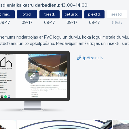
sdienlaiks katru darbadienu: 13.00–14.00
pirmd.
otrd.
trešd.
ceturtd.
piektd.
sestd.
09
17
09
17
09
17
09
17
09
17
Slēgts
ņēmums nodarbojas ar PVC logu un durvju, koka logu, metāla durvju, k
stādīšanu un to apkalpošanu. Piedāvājam arī žalūzijas un insektu siet
ipdizains.lv
ipdizains.lv