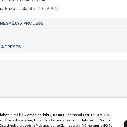
mercreģistrs, 14.05.2014
a, Brīvības iela 196 - 19, LV-1012
TNESPĒJAS PROCESS
N ADRESES
zlabotu tīmekļa vietnes darbību., nosūtītu personalizētu reklāmu un
as datu apkopošanu, kā arī produktu izstrādi un uzlabošanu. Zemāk
su tīmekļa vietnēs. Sīkdatnes var atšķirties atkarībā no apmeklētās