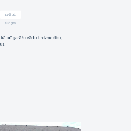
svētd.
Slēgts
ā arī garāžu vārtu tirdzniecību,
us.