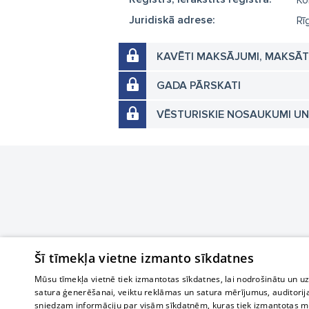
Ko
Juridiskā adrese:
Rīg
KAVĒTI MAKSĀJUMI, MAKSĀ
GADA PĀRSKATI
VĒSTURISKIE NOSAUKUMI U
Šī tīmekļa vietne izmanto sīkdatnes
Mūsu tīmekļa vietnē tiek izmantotas sīkdatnes, lai nodrošinātu un u
satura ģenerēšanai, veiktu reklāmas un satura mērījumus, auditorij
sniedzam informāciju par visām sīkdatnēm, kuras tiek izmantotas mū