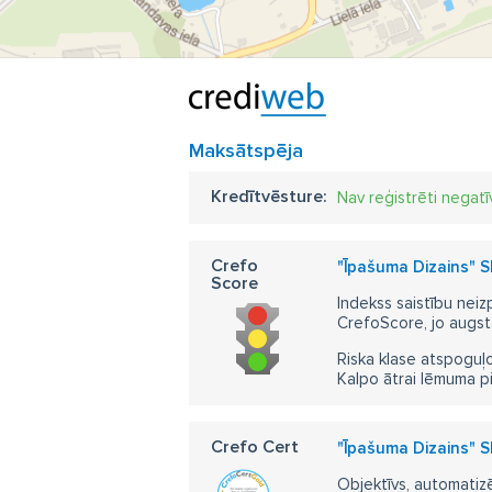
Maksātspēja
Kredītvēsture:
Nav reģistrēti negatī
Crefo
"Īpašuma Dizains" S
Score
Indekss saistību neiz
CrefoScore, jo augst
Riska klase atspoguļo
Kalpo ātrai lēmuma p
Crefo Cert
"Īpašuma Dizains" S
Objektīvs, automatizē