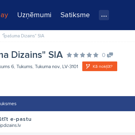
lay
Uzņēmumi
Satiksme
"Īpašuma Dizains" SIA
ma Dizains" SIA
0
ukums 6, Tukums, Tukuma nov., LV-3101
Kā nokļūt?
auksmes
tīt e-pastu
pdizains.lv