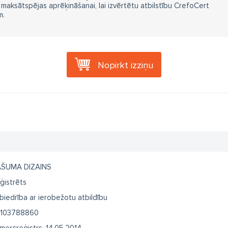
aksātspējas aprēķināšanai, lai izvērtētu atbilstību CrefoCert
m.
Nopirkt izziņu
AŠUMA DIZAINS
ģistrēts
biedrība ar ierobežotu atbildību
103788860