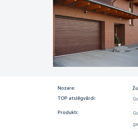
Nozare:
Žo
TOP atslēgvārdi:
Ga
Produkti:
Ga
ga