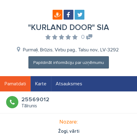
"KURLAND DOOR" SIA
0
Purmaļi, Brūzis, Virbu pag., Talsu nov., LV-3292
Papildināt informāciju par uzņēmumu
Pamatdati
Karte
Atsauksmes
25569012
Tālrunis
Nozare:
Žogi, vārti