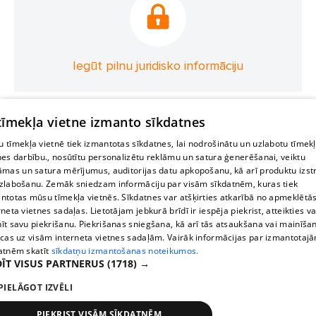
Iegūt pilnu juridisko informāciju
 tīmekļa vietne izmanto sīkdatnes
 tīmekļa vietnē tiek izmantotas sīkdatnes, lai nodrošinātu un uzlabotu tīmek
nes darbību., nosūtītu personalizētu reklāmu un satura ģenerēšanai, veiktu
āmas un satura mērījumus, auditorijas datu apkopošanu, kā arī produktu izst
zlabošanu. Zemāk sniedzam informāciju par visām sīkdatnēm, kuras tiek
ntotas mūsu tīmekļa vietnēs. Sīkdatnes var atšķirties atkarībā no apmeklētā
rneta vietnes sadaļas. Lietotājam jebkurā brīdī ir iespēja piekrist, atteikties va
īt savu piekrišanu. Piekrišanas sniegšana, kā arī tās atsaukšana vai mainīša
ecas uz visām interneta vietnes sadaļām. Vairāk informācijas par izmantotaj
atnēm skatīt
sīkdatņu izmantošanas noteikumos.
ĪT VISUS PARTNERUS
(1718) →
PIELĀGOT IZVĒLI
PIEKRIST VISĀM SĪKDATNĒM