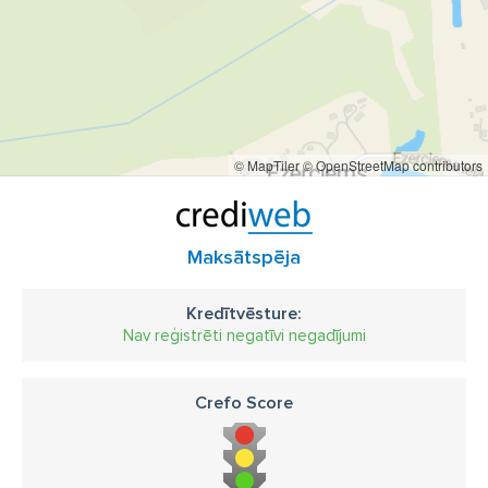
© MapTiler
© OpenStreetMap contributors
Maksātspēja
Kredītvēsture:
Nav reģistrēti negatīvi negadījumi
Crefo Score