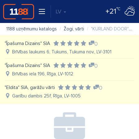
°C
+21
LV
1188 uzņēmumu katalogs
Žogi, vārti
"KURLAND DOOR" SIA
"Īpašuma Dizains" SIA
0
Brīvības laukums 6, Tukums, Tukuma nov., LV-3101
"Īpašuma Dizains" SIA
0
Brīvības iela 196, Rīga, LV-1012
"Eldita" SIA, garāžu vārti
0
Ganību dambis 25f, Rīga, LV-1005