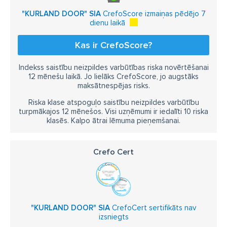
"KURLAND DOOR" SIA
CrefoScore izmaiņas pēdējo 7
dienu laikā
Kas ir CrefoScore?
Indekss saistību neizpildes varbūtības riska novērtēšanai
12 mēnešu laikā. Jo lielāks CrefoScore, jo augstāks
maksātnespējas risks.
Riska klase atspoguļo saistību neizpildes varbūtību
turpmākajos 12 mēnešos. Visi uzņēmumi ir iedalīti 10 riska
klasēs. Kalpo ātrai lēmuma pieņemšanai.
Crefo Cert
"KURLAND DOOR" SIA
CrefoCert sertifikāts nav
izsniegts