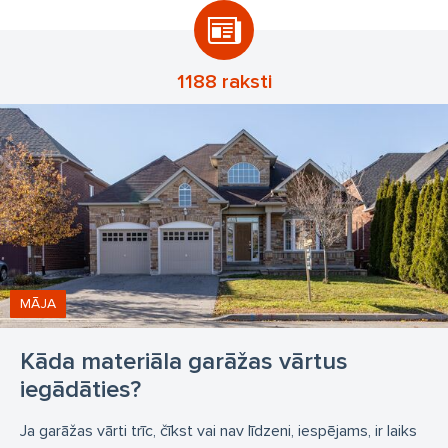
1188 raksti
MĀJA
Kāda materiāla garāžas vārtus
iegādāties?
Ja garāžas vārti trīc, čīkst vai nav līdzeni, iespējams, ir laiks