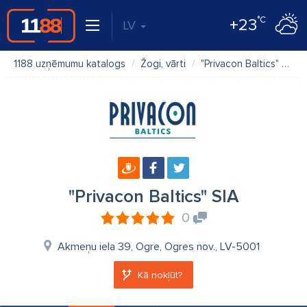
°C
+23
LV
1188 uzņēmumu katalogs
Žogi, vārti
"Privacon Baltics" SIA
"Privacon Baltics" SIA
0
Akmeņu iela 39, Ogre, Ogres nov., LV-5001
Kā nokļūt?