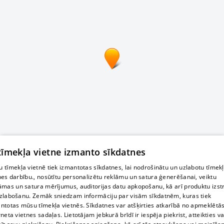
 tīmekļa vietne izmanto sīkdatnes
 tīmekļa vietnē tiek izmantotas sīkdatnes, lai nodrošinātu un uzlabotu tīmek
nes darbību., nosūtītu personalizētu reklāmu un satura ģenerēšanai, veiktu
āmas un satura mērījumus, auditorijas datu apkopošanu, kā arī produktu izst
zlabošanu. Zemāk sniedzam informāciju par visām sīkdatnēm, kuras tiek
ntotas mūsu tīmekļa vietnēs. Sīkdatnes var atšķirties atkarībā no apmeklētā
rneta vietnes sadaļas. Lietotājam jebkurā brīdī ir iespēja piekrist, atteikties va