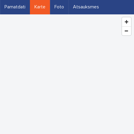
Pamatdati
Karte
Foto
Atsauksmes